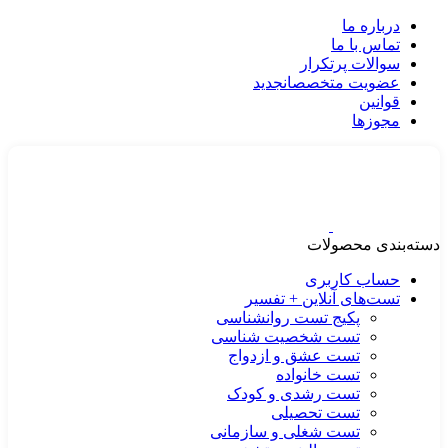
درباره ما
تماس با ما
سوالات پرتکرار
عضویت متخصصان
جدید
قوانین
مجوزها
دسته‌بندی محصولات
حساب کاربری
تست‌های آنلاین + تفسیر
پکیج تست روانشناسی
تست شخصیت شناسی
تست عشق و ازدواج
تست خانواده
تست رشدی و کودک
تست تحصیلی
تست شغلی و سازمانی