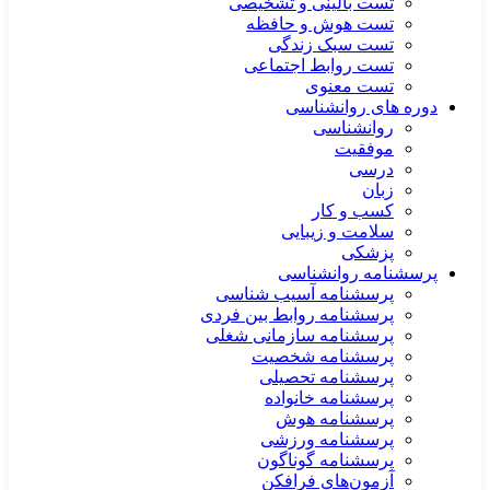
تست بالینی و تشخیصی
تست هوش و حافظه
تست سبک زندگی
تست روابط اجتماعی
تست معنوی
دوره های روانشناسی
روانشناسی
موفقیت
درسی
زبان
کسب و کار
سلامت و زیبایی
پزشکی
پرسشنامه روانشناسی
پرسشنامه آسیب شناسی
پرسشنامه روابط بین فردی
پرسشنامه سازمانی شغلی
پرسشنامه شخصیت
پرسشنامه تحصیلی
پرسشنامه خانواده
پرسشنامه هوش
پرسشنامه ورزشی
پرسشنامه گوناگون
آزمون‌های فرافکن