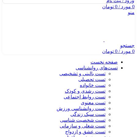
ورود / ثبت نام
0
مورد
/
0
تومان
منو
جستجو
0
مورد
/
0
تومان
صفحه نخست
تست‌های روانشناسی
تست بالینی و تشخیصی
تست تحصیلی
تست خانواده
تست رشدی و کودک
تست روابط اجتماعی
تست معنوی
تست روانشناسی ورزش
تست سبک زندگی
تست شخصیت شناسی
تست شغلی و سازمانی
تست عشق و ازدواج