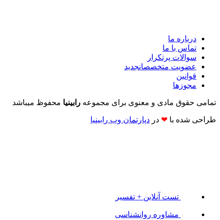
درباره ما
تماس با ما
سوالات پرتکرار
عضویت متخصصان
جدید
قوانین
مجوزها
تمامی حقوق مادی و معنوی برای مجموعه
رابینیا
محفوظ میباشد
طراحی شده با
❤
در
دپارتمان وب رابینیا​​
تست آنلاین + تفسیر
مشاوره روانشناسی