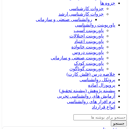
جزوه ها
جزوات کارشناسی
جزوات کارشناسی ارشد
روانشناسی صنعتی و سازمانی
پاورپوینت روانشناسی
پاورپوینت آسیب
پاورپوینت اختلالات
پاورپوینت اعتیاد
پاورپوینت خانواده
پاورپوینت دروس
پاورپوینت صنعتی و سازمانی
پاورپوینت کودک
پاورپوینت گوناگون
خلاصه درس (فلش کارت)
پروتکل روانشناسی
پروپوزال آماده
پیشینه پژوهش (پیشینه تحقیق)
آزمایش های روانشناسی تجربی
نرم افزار های روانشناسی
انواع قرارداد
جستجو