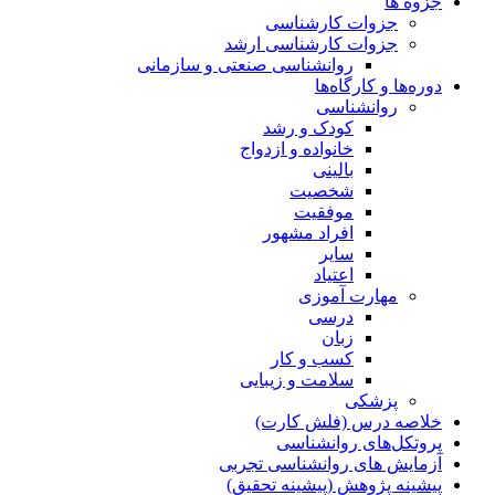
جزوه ها
جزوات کارشناسی
جزوات کارشناسی ارشد
روانشناسی صنعتی و سازمانی
دوره‌ها و کارگاه‌ها
روانشناسی
کودک و رشد
خانواده و ازدواج
بالینی
شخصیت
موفقیت
افراد مشهور
سایر
اعتیاد
مهارت آموزی
درسی
زبان
کسب و کار
سلامت و زیبایی
پزشکی
خلاصه درس (فلش کارت)
پروتکل‌های روانشناسی
آزمایش های روانشناسی تجربی
پیشینه پژوهش (پیشینه تحقیق)