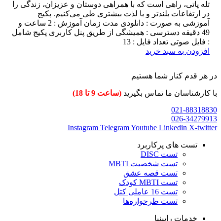
تله پاتی، راهی است که با همراهی دوستان و عزیزان، زندگی را
در ارتفاعات بلندتر و با لذت بیشتری طی می‌کنیم. پکیج
آموزشی به صورت : دانلودی مدت زمان آموزش : 2 ساعت و
49 دقیقه دسترسی : همیشگی از طریق پنل کاربری پکیج شامل
: فایل صوتی تعداد فایل : 13
افزودن به سبد خرید
در هر قدم کنار شما هستیم
با کارشناسان ما تماس بگیرید
(ساعت 9 تا 18)
021-88318830
026-34279913
Instagram
Telegram
Youtube
Linkedin
X-twitter
تست های پرکاربرد
تست DISC
تست شخصیت MBTI
تست قصه عشق
تست MBTI کودک
تست 16 عاملی کتل
تست طرحواره‌ها
خدمات رابینیا