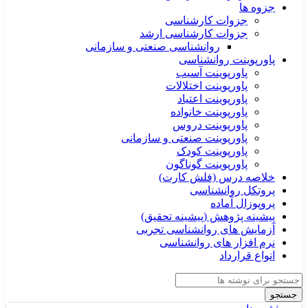
جزوه ها
جزوات کارشناسی
جزوات کارشناسی ارشد
روانشناسی صنعتی و سازمانی
پاورپوینت روانشناسی
پاورپوینت آسیب
پاورپوینت اختلالات
پاورپوینت اعتیاد
پاورپوینت خانواده
پاورپوینت دروس
پاورپوینت صنعتی و سازمانی
پاورپوینت کودک
پاورپوینت گوناگون
خلاصه درس (فلش کارت)
پروتکل روانشناسی
پروپوزال آماده
پیشینه پژوهش (پیشینه تحقیق)
آزمایش های روانشناسی تجربی
نرم افزار های روانشناسی
انواع قرارداد
جستجو