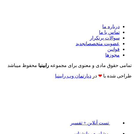
درباره ما
تماس با ما
سوالات پرتکرار
عضویت متخصصان
جدید
قوانین
مجوزها
تمامی حقوق مادی و معنوی برای مجموعه
رابینیا
محفوظ میباشد
طراحی شده با
❤
در
دپارتمان وب رابینیا​​
تست آنلاین + تفسیر
مشاوره روانشناسی