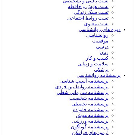
تست بالینی و تشخیصی
تست هوش و حافظه
تست سبک زندگی
تست روابط اجتماعی
تست معنوی
دوره های روانشناسی
روانشناسی
موفقیت
درسی
زبان
کسب و کار
سلامت و زیبایی
پزشکی
پرسشنامه روانشناسی
پرسشنامه آسیب شناسی
پرسشنامه روابط بین فردی
پرسشنامه سازمانی شغلی
پرسشنامه شخصیت
پرسشنامه تحصیلی
پرسشنامه خانواده
پرسشنامه هوش
پرسشنامه ورزشی
پرسشنامه گوناگون
آزمون‌های فرافکن