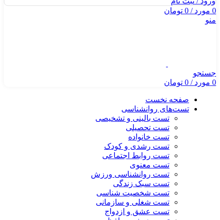
ورود / ثبت نام
0
مورد
/
0
تومان
منو
جستجو
0
مورد
/
0
تومان
صفحه نخست
تست‌های روانشناسی
تست بالینی و تشخیصی
تست تحصیلی
تست خانواده
تست رشدی و کودک
تست روابط اجتماعی
تست معنوی
تست روانشناسی ورزش
تست سبک زندگی
تست شخصیت شناسی
تست شغلی و سازمانی
تست عشق و ازدواج