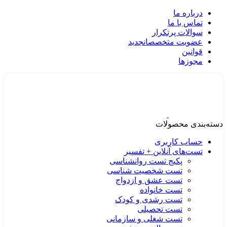
درباره ما
تماس با ما
سوالات پرتکرار
عضویت متخصصان
جدید
قوانین
مجوزها
دسته‌بندی محصولات
حساب کاربری
تست‌های آنلاین + تفسیر
پکیج تست روانشناسی
تست شخصیت شناسی
تست عشق و ازدواج
تست خانواده
تست رشدی و کودک
تست تحصیلی
تست شغلی و سازمانی