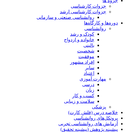
جزوه ها
جزوات کارشناسی
جزوات کارشناسی ارشد
روانشناسی صنعتی و سازمانی
دوره‌ها و کارگاه‌ها
روانشناسی
کودک و رشد
خانواده و ازدواج
بالینی
شخصیت
موفقیت
افراد مشهور
سایر
اعتیاد
مهارت آموزی
درسی
زبان
کسب و کار
سلامت و زیبایی
پزشکی
خلاصه درس (فلش کارت)
پروتکل‌های روانشناسی
آزمایش های روانشناسی تجربی
پیشینه پژوهش (پیشینه تحقیق)