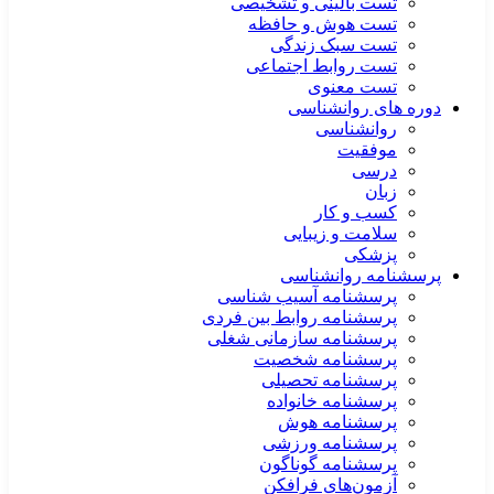
تست بالینی و تشخیصی
تست هوش و حافظه
تست سبک زندگی
تست روابط اجتماعی
تست معنوی
دوره های روانشناسی
روانشناسی
موفقیت
درسی
زبان
کسب و کار
سلامت و زیبایی
پزشکی
پرسشنامه روانشناسی
پرسشنامه آسیب شناسی
پرسشنامه روابط بین فردی
پرسشنامه سازمانی شغلی
پرسشنامه شخصیت
پرسشنامه تحصیلی
پرسشنامه خانواده
پرسشنامه هوش
پرسشنامه ورزشی
پرسشنامه گوناگون
آزمون‌های فرافکن