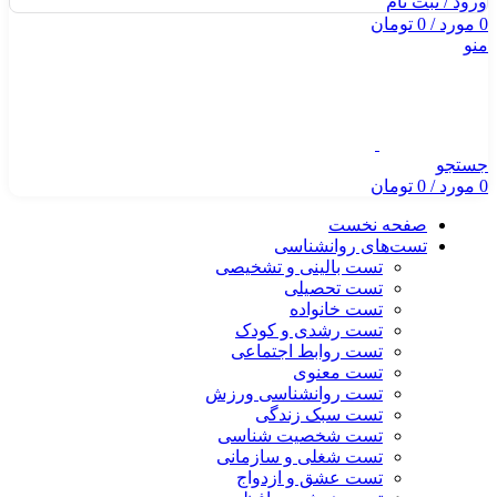
ورود / ثبت نام
0
مورد
/
0
تومان
منو
جستجو
0
مورد
/
0
تومان
صفحه نخست
تست‌های روانشناسی
تست بالینی و تشخیصی
تست تحصیلی
تست خانواده
تست رشدی و کودک
تست روابط اجتماعی
تست معنوی
تست روانشناسی ورزش
تست سبک زندگی
تست شخصیت شناسی
تست شغلی و سازمانی
تست عشق و ازدواج