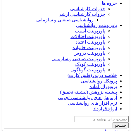
جزوه ها
جزوات کارشناسی
جزوات کارشناسی ارشد
روانشناسی صنعتی و سازمانی
پاورپوینت روانشناسی
پاورپوینت آسیب
پاورپوینت اختلالات
پاورپوینت اعتیاد
پاورپوینت خانواده
پاورپوینت دروس
پاورپوینت صنعتی و سازمانی
پاورپوینت کودک
پاورپوینت گوناگون
خلاصه درس (فلش کارت)
پروتکل روانشناسی
پروپوزال آماده
پیشینه پژوهش (پیشینه تحقیق)
آزمایش های روانشناسی تجربی
نرم افزار های روانشناسی
انواع قرارداد
جستجو