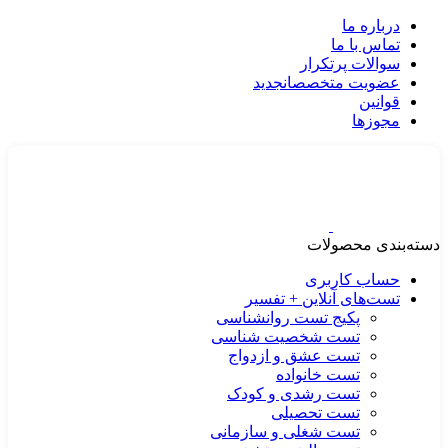
درباره ما
تماس با ما
سوالات پرتکرار
عضویت متخصصان
جدید
قوانین
مجوزها
دسته‌بندی محصولات
حساب کاربری
تست‌های آنلاین + تفسیر
پکیج تست روانشناسی
تست شخصیت شناسی
تست عشق و ازدواج
تست خانواده
تست رشدی و کودک
تست تحصیلی
تست شغلی و سازمانی