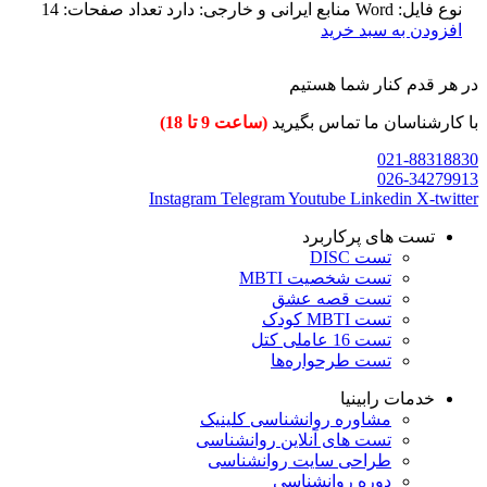
نوع فایل: Word منابع ایرانی و خارجی: دارد تعداد صفحات: 14
افزودن به سبد خرید
در هر قدم کنار شما هستیم
با کارشناسان ما تماس بگیرید
(ساعت 9 تا 18)
021-88318830
026-34279913
Instagram
Telegram
Youtube
Linkedin
X-twitter
تست های پرکاربرد
تست DISC
تست شخصیت MBTI
تست قصه عشق
تست MBTI کودک
تست 16 عاملی کتل
تست طرحواره‌ها
خدمات رابینیا
مشاوره روانشناسی
کلینیک
تست های آنلاین روانشناسی
طراحی سایت روانشناسی
دوره روانشناسی