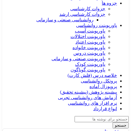
جزوه ها
جزوات کارشناسی
جزوات کارشناسی ارشد
روانشناسی صنعتی و سازمانی
پاورپوینت روانشناسی
پاورپوینت آسیب
پاورپوینت اختلالات
پاورپوینت اعتیاد
پاورپوینت خانواده
پاورپوینت دروس
پاورپوینت صنعتی و سازمانی
پاورپوینت کودک
پاورپوینت گوناگون
خلاصه درس (فلش کارت)
پروتکل روانشناسی
پروپوزال آماده
پیشینه پژوهش (پیشینه تحقیق)
آزمایش های روانشناسی تجربی
نرم افزار های روانشناسی
انواع قرارداد
جستجو