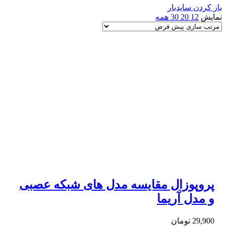
باز کردن سایدبار
نمایش
12
20
30
همه
پروپوزال مقايسه مدل های شبکه عصبی
و مدل آریما
29,900
تومان