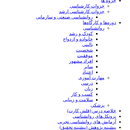
جزوه ها
جزوات کارشناسی
جزوات کارشناسی ارشد
روانشناسی صنعتی و سازمانی
دوره‌ها و کارگاه‌ها
روانشناسی
کودک و رشد
خانواده و ازدواج
بالینی
شخصیت
موفقیت
افراد مشهور
سایر
اعتیاد
مهارت آموزی
درسی
زبان
کسب و کار
سلامت و زیبایی
پزشکی
خلاصه درس (فلش کارت)
پروتکل‌های روانشناسی
آزمایش های روانشناسی تجربی
پیشینه پژوهش (پیشینه تحقیق)