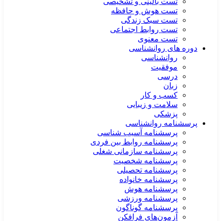
تست بالینی و تشخیصی
تست هوش و حافظه
تست سبک زندگی
تست روابط اجتماعی
تست معنوی
دوره های روانشناسی
روانشناسی
موفقیت
درسی
زبان
کسب و کار
سلامت و زیبایی
پزشکی
پرسشنامه روانشناسی
پرسشنامه آسیب شناسی
پرسشنامه روابط بین فردی
پرسشنامه سازمانی شغلی
پرسشنامه شخصیت
پرسشنامه تحصیلی
پرسشنامه خانواده
پرسشنامه هوش
پرسشنامه ورزشی
پرسشنامه گوناگون
آزمون‌های فرافکن