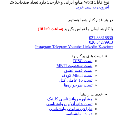
نوع فایل: Word منابع ایرانی و خارجی: دارد تعداد صفحات: 26
افزودن به سبد خرید
در هر قدم کنار شما هستیم
با کارشناسان ما تماس بگیرید
(ساعت 9 تا 18)
021-88318830
026-34279913
Instagram
Telegram
Youtube
Linkedin
X-twitter
تست های پرکاربرد
تست DISC
تست شخصیت MBTI
تست قصه عشق
تست MBTI کودک
تست 16 عاملی کتل
تست طرحواره‌ها
خدمات رابینیا
مشاوره روانشناسی
کلینیک
تست های آنلاین روانشناسی
طراحی سایت روانشناسی
دوره روانشناسی