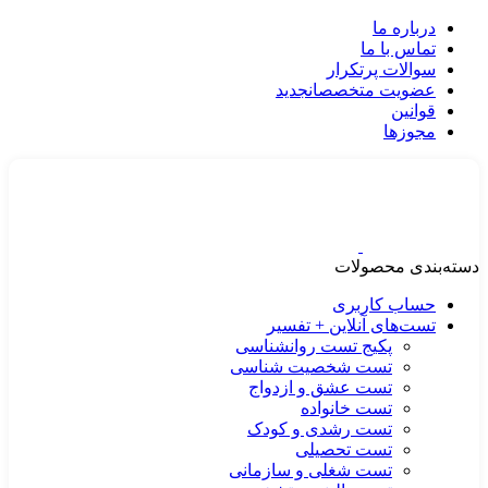
درباره ما
تماس با ما
سوالات پرتکرار
عضویت متخصصان
جدید
قوانین
مجوزها
دسته‌بندی محصولات
حساب کاربری
تست‌های آنلاین + تفسیر
پکیج تست روانشناسی
تست شخصیت شناسی
تست عشق و ازدواج
تست خانواده
تست رشدی و کودک
تست تحصیلی
تست شغلی و سازمانی