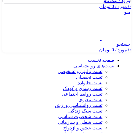
ورود / ثبت نام
0
مورد
/
0
تومان
منو
جستجو
0
مورد
/
0
تومان
صفحه نخست
تست‌های روانشناسی
تست بالینی و تشخیصی
تست تحصیلی
تست خانواده
تست رشدی و کودک
تست روابط اجتماعی
تست معنوی
تست روانشناسی ورزش
تست سبک زندگی
تست شخصیت شناسی
تست شغلی و سازمانی
تست عشق و ازدواج