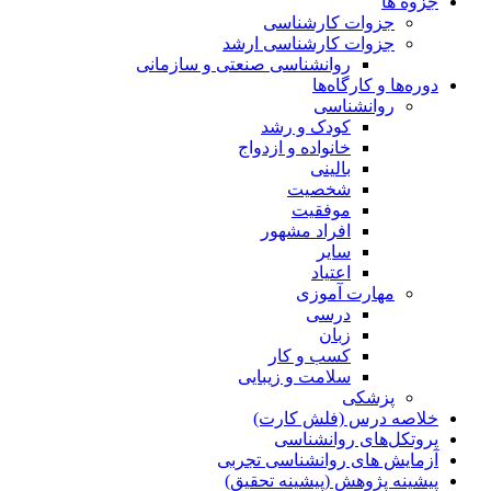
جزوه ها
جزوات کارشناسی
جزوات کارشناسی ارشد
روانشناسی صنعتی و سازمانی
دوره‌ها و کارگاه‌ها
روانشناسی
کودک و رشد
خانواده و ازدواج
بالینی
شخصیت
موفقیت
افراد مشهور
سایر
اعتیاد
مهارت آموزی
درسی
زبان
کسب و کار
سلامت و زیبایی
پزشکی
خلاصه درس (فلش کارت)
پروتکل‌های روانشناسی
آزمایش های روانشناسی تجربی
پیشینه پژوهش (پیشینه تحقیق)