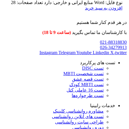
نوع فایل: Word منابع ایرانی و خارجی: دارد تعداد صفحات: 28
افزودن به سبد خرید
در هر قدم کنار شما هستیم
با کارشناسان ما تماس بگیرید
(ساعت 9 تا 18)
021-88318830
026-34279913
Instagram
Telegram
Youtube
Linkedin
X-twitter
تست های پرکاربرد
تست DISC
تست شخصیت MBTI
تست قصه عشق
تست MBTI کودک
تست 16 عاملی کتل
تست طرحواره‌ها
خدمات رابینیا
مشاوره روانشناسی
کلینیک
تست های آنلاین روانشناسی
طراحی سایت روانشناسی
دوره روانشناسی