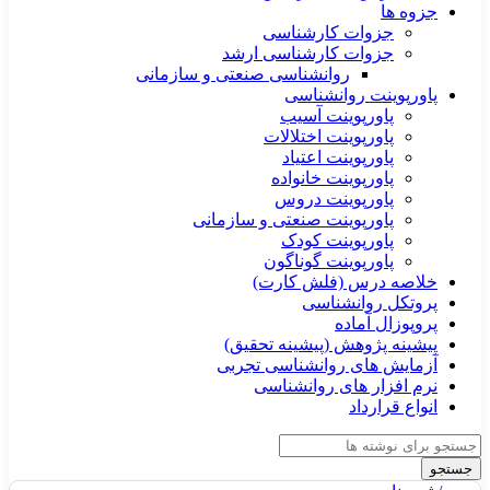
جزوه ها
جزوات کارشناسی
جزوات کارشناسی ارشد
روانشناسی صنعتی و سازمانی
پاورپوینت روانشناسی
پاورپوینت آسیب
پاورپوینت اختلالات
پاورپوینت اعتیاد
پاورپوینت خانواده
پاورپوینت دروس
پاورپوینت صنعتی و سازمانی
پاورپوینت کودک
پاورپوینت گوناگون
خلاصه درس (فلش کارت)
پروتکل روانشناسی
پروپوزال آماده
پیشینه پژوهش (پیشینه تحقیق)
آزمایش های روانشناسی تجربی
نرم افزار های روانشناسی
انواع قرارداد
جستجو