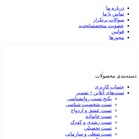
درباره ما
تماس با ما
سوالات پرتکرار
عضویت متخصصان
جدید
قوانین
مجوزها
دسته‌بندی محصولات
حساب کاربری
تست‌های آنلاین + تفسیر
پکیج تست روانشناسی
تست شخصیت شناسی
تست عشق و ازدواج
تست خانواده
تست رشدی و کودک
تست تحصیلی
تست شغلی و سازمانی