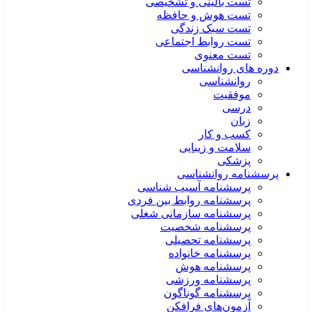
تست بالینی و تشخیصی
تست هوش و حافظه
تست سبک زندگی
تست روابط اجتماعی
تست معنوی
دوره های روانشناسی
روانشناسی
موفقیت
درسی
زبان
کسب و کار
سلامت و زیبایی
پزشکی
پرسشنامه روانشناسی
پرسشنامه آسیب شناسی
پرسشنامه روابط بین فردی
پرسشنامه سازمانی شغلی
پرسشنامه شخصیت
پرسشنامه تحصیلی
پرسشنامه خانواده
پرسشنامه هوش
پرسشنامه ورزشی
پرسشنامه گوناگون
آزمون‌های فرافکن