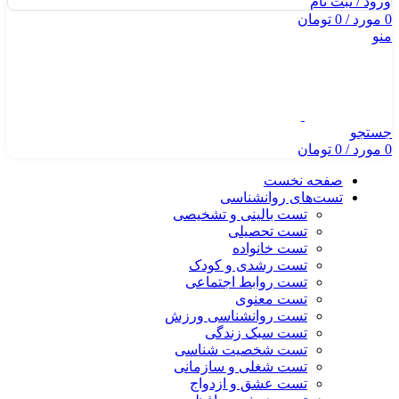
ورود / ثبت نام
0
مورد
/
0
تومان
منو
جستجو
0
مورد
/
0
تومان
صفحه نخست
تست‌های روانشناسی
تست بالینی و تشخیصی
تست تحصیلی
تست خانواده
تست رشدی و کودک
تست روابط اجتماعی
تست معنوی
تست روانشناسی ورزش
تست سبک زندگی
تست شخصیت شناسی
تست شغلی و سازمانی
تست عشق و ازدواج