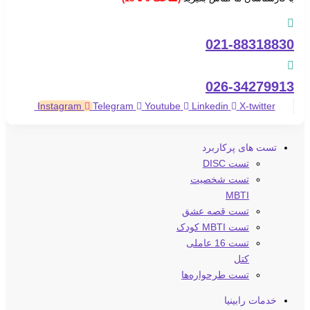
021-88318830
026-34279913
Instagram
Telegram
Youtube
Linkedin
X-twitter
تست های پرکاربرد
تست DISC
تست شخصیت
MBTI
تست قصه عشق
تست MBTI کودک
تست 16 عاملی
کتل
تست طرحواره‌ها
خدمات رابینیا