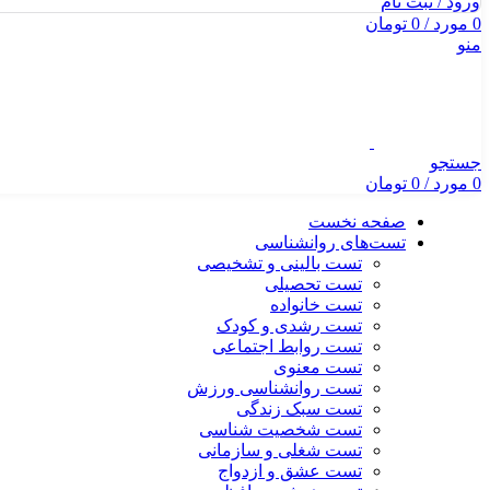
ورود / ثبت نام
0
مورد
/
0
تومان
منو
جستجو
0
مورد
/
0
تومان
صفحه نخست
تست‌های روانشناسی
تست بالینی و تشخیصی
تست تحصیلی
تست خانواده
تست رشدی و کودک
تست روابط اجتماعی
تست معنوی
تست روانشناسی ورزش
تست سبک زندگی
تست شخصیت شناسی
تست شغلی و سازمانی
تست عشق و ازدواج