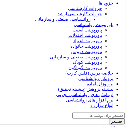
جزوه ها
جزوات کارشناسی
جزوات کارشناسی ارشد
روانشناسی صنعتی و سازمانی
پاورپوینت روانشناسی
پاورپوینت آسیب
پاورپوینت اختلالات
پاورپوینت اعتیاد
پاورپوینت خانواده
پاورپوینت دروس
پاورپوینت صنعتی و سازمانی
پاورپوینت کودک
پاورپوینت گوناگون
خلاصه درس (فلش کارت)
پروتکل روانشناسی
پروپوزال آماده
پیشینه پژوهش (پیشینه تحقیق)
آزمایش های روانشناسی تجربی
نرم افزار های روانشناسی
انواع قرارداد
جستجو