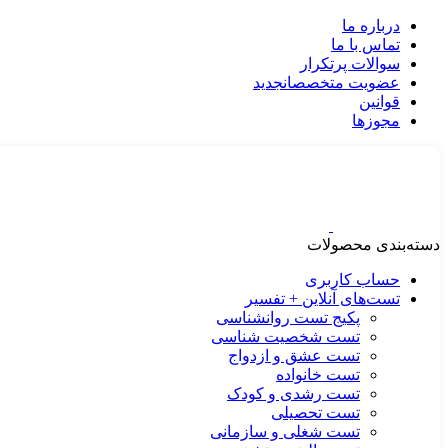
درباره ما
تماس با ما
سوالات پرتکرار
عضویت متخصصان
جدید
قوانین
مجوزها
دسته‌بندی محصولات
حساب کاربری
تست‌های آنلاین + تفسیر
پکیج تست روانشناسی
تست شخصیت شناسی
تست عشق و ازدواج
تست خانواده
تست رشدی و کودک
تست تحصیلی
تست شغلی و سازمانی