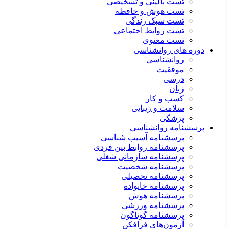
تست بالینی و تشخیصی
تست هوش و حافظه
تست سبک زندگی
تست روابط اجتماعی
تست معنوی
دوره های روانشناسی
روانشناسی
موفقیت
درسی
زبان
کسب و کار
سلامت و زیبایی
پزشکی
پرسشنامه روانشناسی
پرسشنامه آسیب شناسی
پرسشنامه روابط بین فردی
پرسشنامه سازمانی شغلی
پرسشنامه شخصیت
پرسشنامه تحصیلی
پرسشنامه خانواده
پرسشنامه هوش
پرسشنامه ورزشی
پرسشنامه گوناگون
آزمون‌های فرافکن