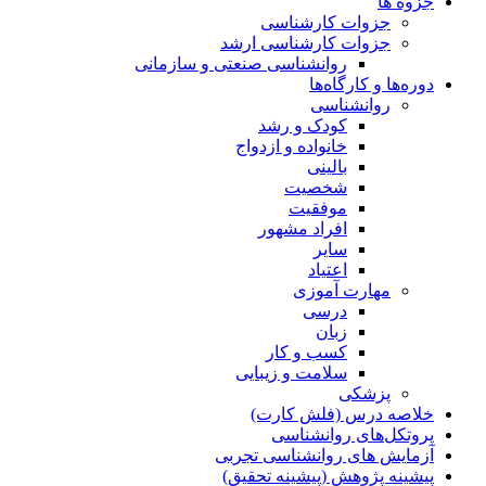
جزوه ها
جزوات کارشناسی
جزوات کارشناسی ارشد
روانشناسی صنعتی و سازمانی
دوره‌ها و کارگاه‌ها
روانشناسی
کودک و رشد
خانواده و ازدواج
بالینی
شخصیت
موفقیت
افراد مشهور
سایر
اعتیاد
مهارت آموزی
درسی
زبان
کسب و کار
سلامت و زیبایی
پزشکی
خلاصه درس (فلش کارت)
پروتکل‌های روانشناسی
آزمایش های روانشناسی تجربی
پیشینه پژوهش (پیشینه تحقیق)