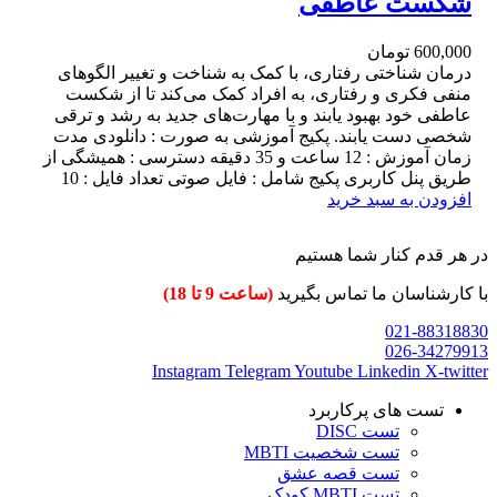
شکست عاطفی
600,000
تومان
درمان شناختی رفتاری، با کمک به شناخت و تغییر الگوهای
منفی فکری و رفتاری، به افراد کمک می‌کند تا از شکست
عاطفی خود بهبود یابند و با مهارت‌های جدید به رشد و ترقی
شخصی دست یابند. پکیج آموزشی به صورت : دانلودی مدت
زمان آموزش : 12 ساعت و 35 دقیقه دسترسی : همیشگی از
طریق پنل کاربری پکیج شامل : فایل صوتی تعداد فایل : 10
افزودن به سبد خرید
در هر قدم کنار شما هستیم
با کارشناسان ما تماس بگیرید
(ساعت 9 تا 18)
021-88318830
026-34279913
Instagram
Telegram
Youtube
Linkedin
X-twitter
تست های پرکاربرد
تست DISC
تست شخصیت MBTI
تست قصه عشق
تست MBTI کودک