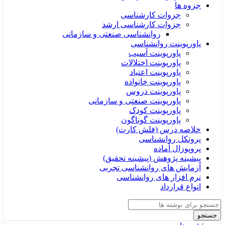
جزوه ها
جزوات کارشناسی
جزوات کارشناسی ارشد
روانشناسی صنعتی و سازمانی
پاورپوینت روانشناسی
پاورپوینت آسیب
پاورپوینت اختلالات
پاورپوینت اعتیاد
پاورپوینت خانواده
پاورپوینت دروس
پاورپوینت صنعتی و سازمانی
پاورپوینت کودک
پاورپوینت گوناگون
خلاصه درس (فلش کارت)
پروتکل روانشناسی
پروپوزال آماده
پیشینه پژوهش (پیشینه تحقیق)
آزمایش های روانشناسی تجربی
نرم افزار های روانشناسی
انواع قرارداد
جستجو