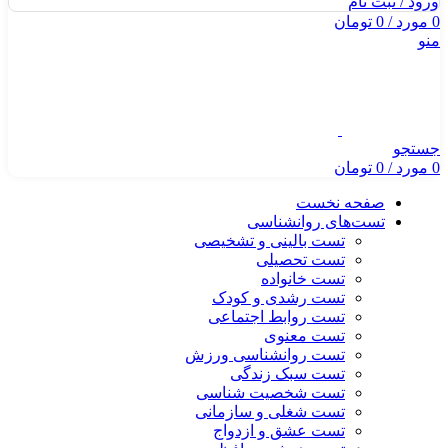
ورود / ثبت نام
0
مورد
/
0
تومان
منو
جستجو
0
مورد
/
0
تومان
صفحه نخست
تست‌های روانشناسی
تست بالینی و تشخیصی
تست تحصیلی
تست خانواده
تست رشدی و کودک
تست روابط اجتماعی
تست معنوی
تست روانشناسی ورزش
تست سبک زندگی
تست شخصیت شناسی
تست شغلی و سازمانی
تست عشق و ازدواج