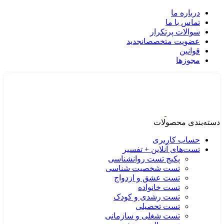
درباره ما
تماس با ما
سوالات پرتکرار
عضویت متخصصان
جدید
قوانین
مجوزها
دسته‌بندی محصولات
حساب کاربری
تست‌های آنلاین + تفسیر
پکیج تست روانشناسی
تست شخصیت شناسی
تست عشق و ازدواج
تست خانواده
تست رشدی و کودک
تست تحصیلی
تست شغلی و سازمانی