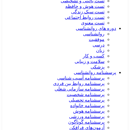
تست بالینی و تشخیصی
تست هوش و حافظه
تست سبک زندگی
تست روابط اجتماعی
تست معنوی
دوره های روانشناسی
روانشناسی
موفقیت
درسی
زبان
کسب و کار
سلامت و زیبایی
پزشکی
پرسشنامه روانشناسی
پرسشنامه آسیب شناسی
پرسشنامه روابط بین فردی
پرسشنامه سازمانی شغلی
پرسشنامه شخصیت
پرسشنامه تحصیلی
پرسشنامه خانواده
پرسشنامه هوش
پرسشنامه ورزشی
پرسشنامه گوناگون
آزمون‌های فرافکن