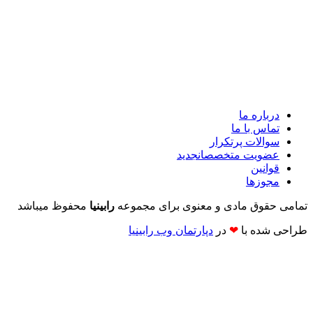
درباره ما
تماس با ما
سوالات پرتکرار
عضویت متخصصان
جدید
قوانین
مجوزها
تمامی حقوق مادی و معنوی برای مجموعه
رابینیا
محفوظ میباشد
طراحی شده با
❤
در
دپارتمان وب رابینیا​​