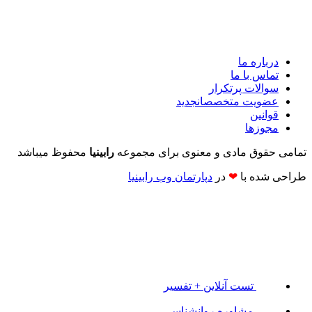
درباره ما
تماس با ما
سوالات پرتکرار
عضویت متخصصان
جدید
قوانین
مجوزها
تمامی حقوق مادی و معنوی برای مجموعه
رابینیا
محفوظ میباشد
طراحی شده با
❤
در
دپارتمان وب رابینیا​​
تست آنلاین + تفسیر
مشاوره روانشناسی