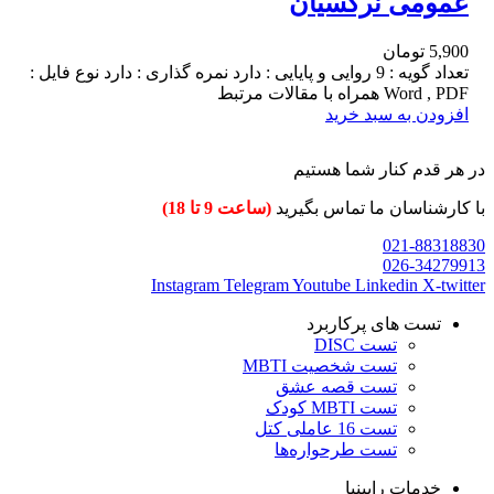
عمومی نرگسیان
5,900
تومان
تعداد گویه : 9 روایی و پایایی : دارد نمره گذاری : دارد نوع فایل :
Word , PDF همراه با مقالات مرتبط
افزودن به سبد خرید
در هر قدم کنار شما هستیم
با کارشناسان ما تماس بگیرید
(ساعت 9 تا 18)
021-88318830
026-34279913
Instagram
Telegram
Youtube
Linkedin
X-twitter
تست های پرکاربرد
تست DISC
تست شخصیت MBTI
تست قصه عشق
تست MBTI کودک
تست 16 عاملی کتل
تست طرحواره‌ها
خدمات رابینیا