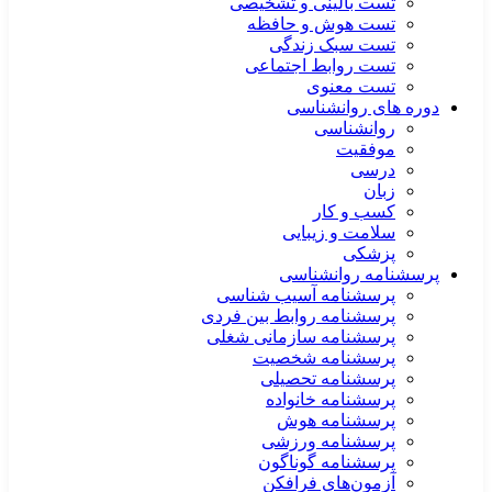
تست بالینی و تشخیصی
تست هوش و حافظه
تست سبک زندگی
تست روابط اجتماعی
تست معنوی
دوره های روانشناسی
روانشناسی
موفقیت
درسی
زبان
کسب و کار
سلامت و زیبایی
پزشکی
پرسشنامه روانشناسی
پرسشنامه آسیب شناسی
پرسشنامه روابط بین فردی
پرسشنامه سازمانی شغلی
پرسشنامه شخصیت
پرسشنامه تحصیلی
پرسشنامه خانواده
پرسشنامه هوش
پرسشنامه ورزشی
پرسشنامه گوناگون
آزمون‌های فرافکن