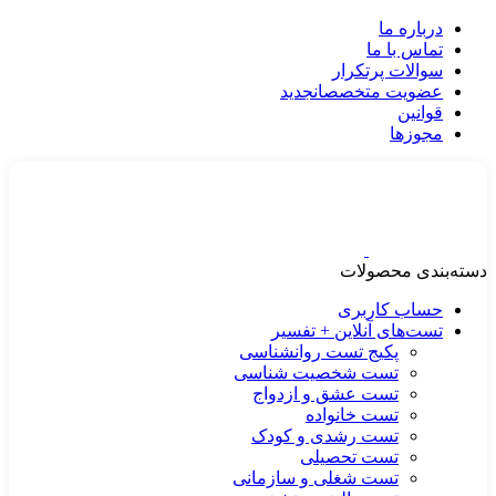
درباره ما
تماس با ما
سوالات پرتکرار
عضویت متخصصان
جدید
قوانین
مجوزها
دسته‌بندی محصولات
حساب کاربری
تست‌های آنلاین + تفسیر
پکیج تست روانشناسی
تست شخصیت شناسی
تست عشق و ازدواج
تست خانواده
تست رشدی و کودک
تست تحصیلی
تست شغلی و سازمانی