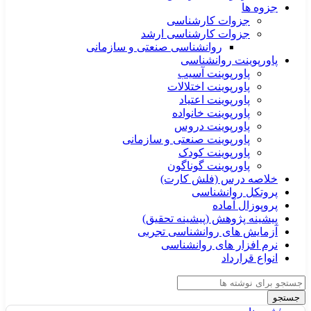
جزوه ها
جزوات کارشناسی
جزوات کارشناسی ارشد
روانشناسی صنعتی و سازمانی
پاورپوینت روانشناسی
پاورپوینت آسیب
پاورپوینت اختلالات
پاورپوینت اعتیاد
پاورپوینت خانواده
پاورپوینت دروس
پاورپوینت صنعتی و سازمانی
پاورپوینت کودک
پاورپوینت گوناگون
خلاصه درس (فلش کارت)
پروتکل روانشناسی
پروپوزال آماده
پیشینه پژوهش (پیشینه تحقیق)
آزمایش های روانشناسی تجربی
نرم افزار های روانشناسی
انواع قرارداد
جستجو