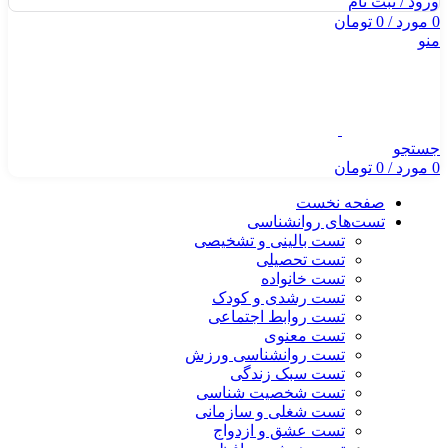
ورود / ثبت نام
0
مورد
/
0
تومان
منو
جستجو
0
مورد
/
0
تومان
صفحه نخست
تست‌های روانشناسی
تست بالینی و تشخیصی
تست تحصیلی
تست خانواده
تست رشدی و کودک
تست روابط اجتماعی
تست معنوی
تست روانشناسی ورزش
تست سبک زندگی
تست شخصیت شناسی
تست شغلی و سازمانی
تست عشق و ازدواج