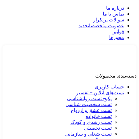
درباره ما
تماس با ما
سوالات پرتکرار
عضویت متخصصان
جدید
قوانین
مجوزها
دسته‌بندی محصولات
حساب کاربری
تست‌های آنلاین + تفسیر
پکیج تست روانشناسی
تست شخصیت شناسی
تست عشق و ازدواج
تست خانواده
تست رشدی و کودک
تست تحصیلی
تست شغلی و سازمانی