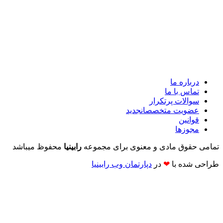
درباره ما
تماس با ما
سوالات پرتکرار
عضویت متخصصان
جدید
قوانین
مجوزها
تمامی حقوق مادی و معنوی برای مجموعه
رابینیا
محفوظ میباشد
طراحی شده با
❤
در
دپارتمان وب رابینیا​​