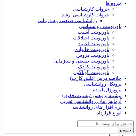
جزوه ها
جزوات کارشناسی
جزوات کارشناسی ارشد
روانشناسی صنعتی و سازمانی
پاورپوینت روانشناسی
پاورپوینت آسیب
پاورپوینت اختلالات
پاورپوینت اعتیاد
پاورپوینت خانواده
پاورپوینت دروس
پاورپوینت صنعتی و سازمانی
پاورپوینت کودک
پاورپوینت گوناگون
خلاصه درس (فلش کارت)
پروتکل روانشناسی
پروپوزال آماده
پیشینه پژوهش (پیشینه تحقیق)
آزمایش های روانشناسی تجربی
نرم افزار های روانشناسی
انواع قرارداد
جستجو