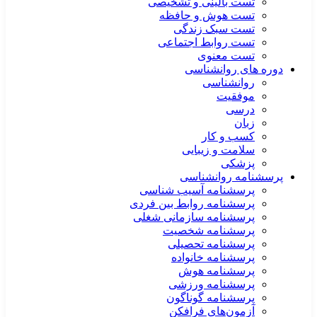
تست بالینی و تشخیصی
تست هوش و حافظه
تست سبک زندگی
تست روابط اجتماعی
تست معنوی
دوره های روانشناسی
روانشناسی
موفقیت
درسی
زبان
کسب و کار
سلامت و زیبایی
پزشکی
پرسشنامه روانشناسی
پرسشنامه آسیب شناسی
پرسشنامه روابط بین فردی
پرسشنامه سازمانی شغلی
پرسشنامه شخصیت
پرسشنامه تحصیلی
پرسشنامه خانواده
پرسشنامه هوش
پرسشنامه ورزشی
پرسشنامه گوناگون
آزمون‌های فرافکن