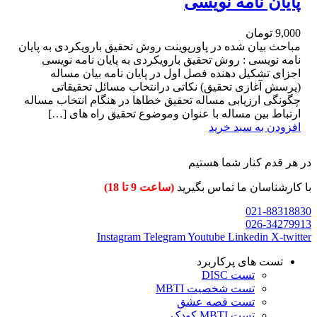
پایان نامه نویسی
9,000
تومان
مباحث بیان شده در پاورپوینت روش تحقیق بارویکردی به پایان
نامه نویسی : روش تحقیق بارویکردی به پایان نامه نویسی
اجزای تشکیل دهنده فصل اول در پایان نامه بیان مساله
(پرسش آغازی تحقیق) نکاتی درانتخاب مسائل تحقیقاتی
چگونگی ارزیابی مساله تحقیق خطاها در هنگام انتخاب مساله
ارتباط بین مساله با عنوان وموضوع تحقیق راه های […]
افزودن به سبد خرید
در هر قدم کنار شما هستیم
با کارشناسان ما تماس بگیرید
(ساعت 9 تا 18)
021-88318830
026-34279913
Instagram
Telegram
Youtube
Linkedin
X-twitter
تست های پرکاربرد
تست DISC
تست شخصیت MBTI
تست قصه عشق
تست MBTI کودک