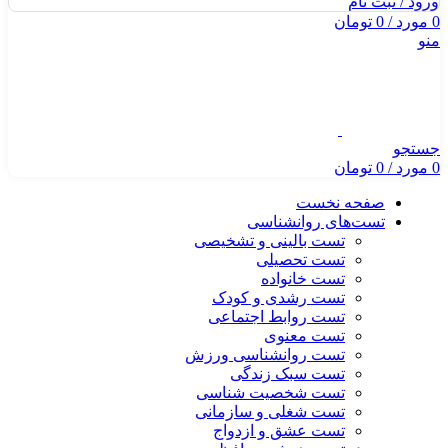
ورود / ثبت نام
0
مورد
/
0
تومان
منو
جستجو
0
مورد
/
0
تومان
صفحه نخست
تست‌های روانشناسی
تست بالینی و تشخیصی
تست تحصیلی
تست خانواده
تست رشدی و کودک
تست روابط اجتماعی
تست معنوی
تست روانشناسی ورزش
تست سبک زندگی
تست شخصیت شناسی
تست شغلی و سازمانی
تست عشق و ازدواج