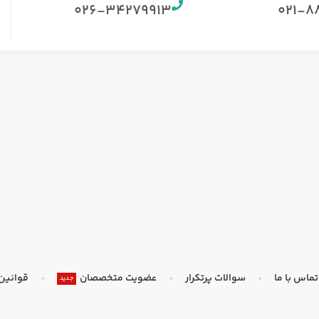
026-34279913
021-8
تماس با ما
سوالات پرتکرار
عضویت متخصصان
قوانین
جدید