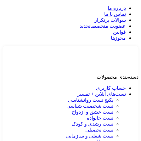
درباره ما
تماس با ما
سوالات پرتکرار
عضویت متخصصان
جدید
قوانین
مجوزها
دسته‌بندی محصولات
حساب کاربری
تست‌های آنلاین + تفسیر
پکیج تست روانشناسی
تست شخصیت شناسی
تست عشق و ازدواج
تست خانواده
تست رشدی و کودک
تست تحصیلی
تست شغلی و سازمانی