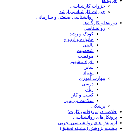
جزوه ها
جزوات کارشناسی
جزوات کارشناسی ارشد
روانشناسی صنعتی و سازمانی
دوره‌ها و کارگاه‌ها
روانشناسی
کودک و رشد
خانواده و ازدواج
بالینی
شخصیت
موفقیت
افراد مشهور
سایر
اعتیاد
مهارت آموزی
درسی
زبان
کسب و کار
سلامت و زیبایی
پزشکی
خلاصه درس (فلش کارت)
پروتکل‌های روانشناسی
آزمایش های روانشناسی تجربی
پیشینه پژوهش (پیشینه تحقیق)