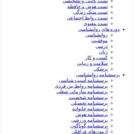
تست بالینی و تشخیصی
تست هوش و حافظه
تست سبک زندگی
تست روابط اجتماعی
تست معنوی
دوره های روانشناسی
روانشناسی
موفقیت
درسی
زبان
کسب و کار
سلامت و زیبایی
پزشکی
پرسشنامه روانشناسی
پرسشنامه آسیب شناسی
پرسشنامه روابط بین فردی
پرسشنامه سازمانی شغلی
پرسشنامه شخصیت
پرسشنامه تحصیلی
پرسشنامه خانواده
پرسشنامه هوش
پرسشنامه ورزشی
پرسشنامه گوناگون
آزمون‌های فرافکن