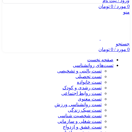
ورود / ثبت نام
0
مورد
/
0
تومان
منو
جستجو
0
مورد
/
0
تومان
صفحه نخست
تست‌های روانشناسی
تست بالینی و تشخیصی
تست تحصیلی
تست خانواده
تست رشدی و کودک
تست روابط اجتماعی
تست معنوی
تست روانشناسی ورزش
تست سبک زندگی
تست شخصیت شناسی
تست شغلی و سازمانی
تست عشق و ازدواج