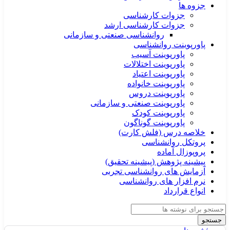
جزوه ها
جزوات کارشناسی
جزوات کارشناسی ارشد
روانشناسی صنعتی و سازمانی
پاورپوینت روانشناسی
پاورپوینت آسیب
پاورپوینت اختلالات
پاورپوینت اعتیاد
پاورپوینت خانواده
پاورپوینت دروس
پاورپوینت صنعتی و سازمانی
پاورپوینت کودک
پاورپوینت گوناگون
خلاصه درس (فلش کارت)
پروتکل روانشناسی
پروپوزال آماده
پیشینه پژوهش (پیشینه تحقیق)
آزمایش های روانشناسی تجربی
نرم افزار های روانشناسی
انواع قرارداد
جستجو