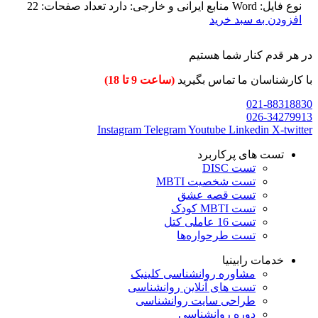
نوع فایل: Word منابع ایرانی و خارجی: دارد تعداد صفحات: 22
افزودن به سبد خرید
در هر قدم کنار شما هستیم
با کارشناسان ما تماس بگیرید
(ساعت 9 تا 18)
021-88318830
026-34279913
Instagram
Telegram
Youtube
Linkedin
X-twitter
تست های پرکاربرد
تست DISC
تست شخصیت MBTI
تست قصه عشق
تست MBTI کودک
تست 16 عاملی کتل
تست طرحواره‌ها
خدمات رابینیا
مشاوره روانشناسی
کلینیک
تست های آنلاین روانشناسی
طراحی سایت روانشناسی
دوره روانشناسی