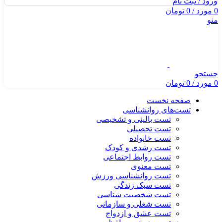
ورود / ثبت نام
0
مورد
/
0
تومان
منو
جستجو
0
مورد
/
0
تومان
صفحه نخست
تست‌های روانشناسی
تست بالینی و تشخیصی
تست تحصیلی
تست خانواده
تست رشدی و کودک
تست روابط اجتماعی
تست معنوی
تست روانشناسی ورزش
تست سبک زندگی
تست شخصیت شناسی
تست شغلی و سازمانی
تست عشق و ازدواج