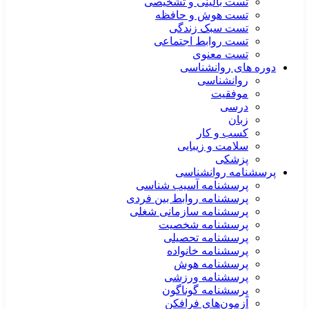
تست بالینی و تشخیصی
تست هوش و حافظه
تست سبک زندگی
تست روابط اجتماعی
تست معنوی
دوره های روانشناسی
روانشناسی
موفقیت
درسی
زبان
کسب و کار
سلامت و زیبایی
پزشکی
پرسشنامه روانشناسی
پرسشنامه آسیب شناسی
پرسشنامه روابط بین فردی
پرسشنامه سازمانی شغلی
پرسشنامه شخصیت
پرسشنامه تحصیلی
پرسشنامه خانواده
پرسشنامه هوش
پرسشنامه ورزشی
پرسشنامه گوناگون
آزمون‌های فرافکن