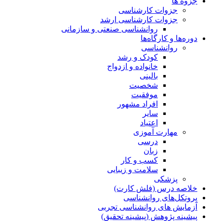
جزوه ها
جزوات کارشناسی
جزوات کارشناسی ارشد
روانشناسی صنعتی و سازمانی
دوره‌ها و کارگاه‌ها
روانشناسی
کودک و رشد
خانواده و ازدواج
بالینی
شخصیت
موفقیت
افراد مشهور
سایر
اعتیاد
مهارت آموزی
درسی
زبان
کسب و کار
سلامت و زیبایی
پزشکی
خلاصه درس (فلش کارت)
پروتکل‌های روانشناسی
آزمایش های روانشناسی تجربی
پیشینه پژوهش (پیشینه تحقیق)