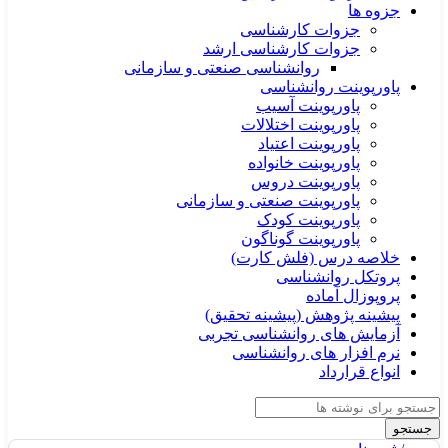
جزوه ها
جزوات کارشناسی
جزوات کارشناسی ارشد
روانشناسی صنعتی و سازمانی
پاورپوینت روانشناسی
پاورپوینت آسیب
پاورپوینت اختلالات
پاورپوینت اعتیاد
پاورپوینت خانواده
پاورپوینت دروس
پاورپوینت صنعتی و سازمانی
پاورپوینت کودک
پاورپوینت گوناگون
خلاصه درس (فلش کارت)
پروتکل روانشناسی
پروپوزال آماده
پیشینه پژوهش (پیشینه تحقیق)
آزمایش های روانشناسی تجربی
نرم افزار های روانشناسی
انواع قرارداد
جستجو