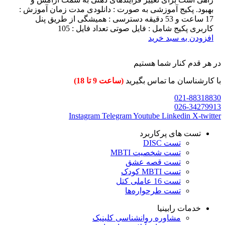
بهبود. پکیج آموزشی به صورت : دانلودی مدت زمان آموزش :
17 ساعت و 53 دقیقه دسترسی : همیشگی از طریق پنل
کاربری پکیج شامل : فایل صوتی تعداد فایل : 105
افزودن به سبد خرید
در هر قدم کنار شما هستیم
با کارشناسان ما تماس بگیرید
(ساعت 9 تا 18)
021-88318830
026-34279913
Instagram
Telegram
Youtube
Linkedin
X-twitter
تست های پرکاربرد
تست DISC
تست شخصیت MBTI
تست قصه عشق
تست MBTI کودک
تست 16 عاملی کتل
تست طرحواره‌ها
خدمات رابینیا
مشاوره روانشناسی
کلینیک