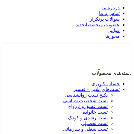
درباره ما
تماس با ما
سوالات پرتکرار
عضویت متخصصان
جدید
قوانین
مجوزها
دسته‌بندی محصولات
حساب کاربری
تست‌های آنلاین + تفسیر
پکیج تست روانشناسی
تست شخصیت شناسی
تست عشق و ازدواج
تست خانواده
تست رشدی و کودک
تست تحصیلی
تست شغلی و سازمانی