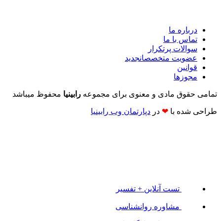
درباره ما
تماس با ما
سوالات پرتکرار
عضویت متخصصان
جدید
قوانین
مجوزها
تمامی حقوق مادی و معنوی برای مجموعه
رابینیا
محفوظ میباشد
طراحی شده با
❤
در
دپارتمان وب رابینیا​​
تست آنلاین + تفسیر
مشاوره روانشناسی