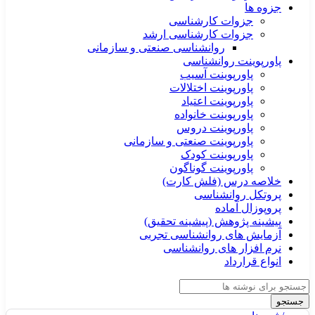
جزوه ها
جزوات کارشناسی
جزوات کارشناسی ارشد
روانشناسی صنعتی و سازمانی
پاورپوینت روانشناسی
پاورپوینت آسیب
پاورپوینت اختلالات
پاورپوینت اعتیاد
پاورپوینت خانواده
پاورپوینت دروس
پاورپوینت صنعتی و سازمانی
پاورپوینت کودک
پاورپوینت گوناگون
خلاصه درس (فلش کارت)
پروتکل روانشناسی
پروپوزال آماده
پیشینه پژوهش (پیشینه تحقیق)
آزمایش های روانشناسی تجربی
نرم افزار های روانشناسی
انواع قرارداد
جستجو