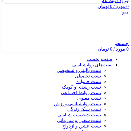
ورود / ثبت نام
0
مورد
/
0
تومان
منو
جستجو
0
مورد
/
0
تومان
صفحه نخست
تست‌های روانشناسی
تست بالینی و تشخیصی
تست تحصیلی
تست خانواده
تست رشدی و کودک
تست روابط اجتماعی
تست معنوی
تست روانشناسی ورزش
تست سبک زندگی
تست شخصیت شناسی
تست شغلی و سازمانی
تست عشق و ازدواج