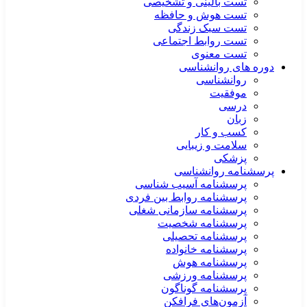
تست بالینی و تشخیصی
تست هوش و حافظه
تست سبک زندگی
تست روابط اجتماعی
تست معنوی
دوره های روانشناسی
روانشناسی
موفقیت
درسی
زبان
کسب و کار
سلامت و زیبایی
پزشکی
پرسشنامه روانشناسی
پرسشنامه آسیب شناسی
پرسشنامه روابط بین فردی
پرسشنامه سازمانی شغلی
پرسشنامه شخصیت
پرسشنامه تحصیلی
پرسشنامه خانواده
پرسشنامه هوش
پرسشنامه ورزشی
پرسشنامه گوناگون
آزمون‌های فرافکن