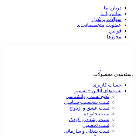
درباره ما
تماس با ما
سوالات پرتکرار
عضویت متخصصان
جدید
قوانین
مجوزها
دسته‌بندی محصولات
حساب کاربری
تست‌های آنلاین + تفسیر
پکیج تست روانشناسی
تست شخصیت شناسی
تست عشق و ازدواج
تست خانواده
تست رشدی و کودک
تست تحصیلی
تست شغلی و سازمانی