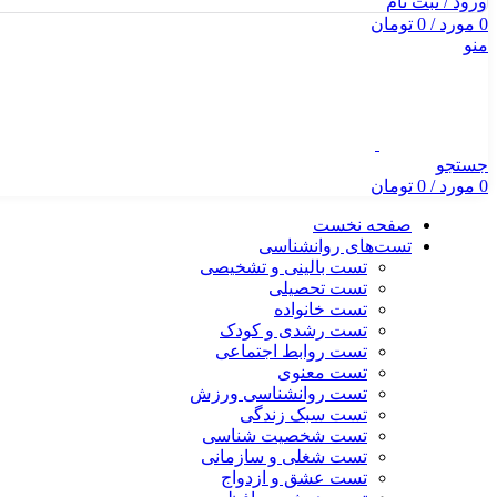
ورود / ثبت نام
0
مورد
/
0
تومان
منو
جستجو
0
مورد
/
0
تومان
صفحه نخست
تست‌های روانشناسی
تست بالینی و تشخیصی
تست تحصیلی
تست خانواده
تست رشدی و کودک
تست روابط اجتماعی
تست معنوی
تست روانشناسی ورزش
تست سبک زندگی
تست شخصیت شناسی
تست شغلی و سازمانی
تست عشق و ازدواج