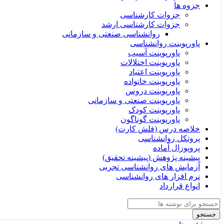
جزوه ها
جزوات کارشناسی
جزوات کارشناسی ارشد
روانشناسی صنعتی و سازمانی
پاورپوینت روانشناسی
پاورپوینت آسیب
پاورپوینت اختلالات
پاورپوینت اعتیاد
پاورپوینت خانواده
پاورپوینت دروس
پاورپوینت صنعتی و سازمانی
پاورپوینت کودک
پاورپوینت گوناگون
خلاصه درس (فلش کارت)
پروتکل روانشناسی
پروپوزال آماده
پیشینه پژوهش (پیشینه تحقیق)
آزمایش های روانشناسی تجربی
نرم افزار های روانشناسی
انواع قرارداد
جستجو