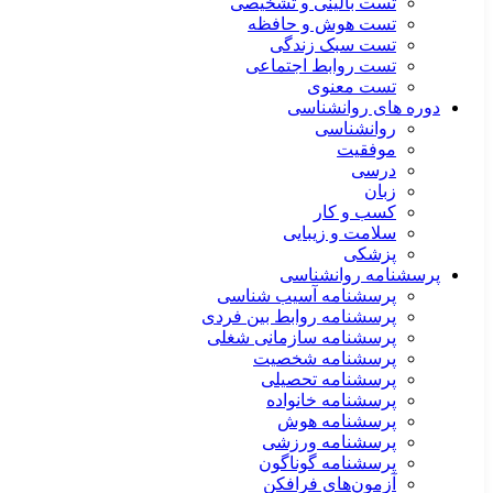
تست بالینی و تشخیصی
تست هوش و حافظه
تست سبک زندگی
تست روابط اجتماعی
تست معنوی
دوره های روانشناسی
روانشناسی
موفقیت
درسی
زبان
کسب و کار
سلامت و زیبایی
پزشکی
پرسشنامه روانشناسی
پرسشنامه آسیب شناسی
پرسشنامه روابط بین فردی
پرسشنامه سازمانی شغلی
پرسشنامه شخصیت
پرسشنامه تحصیلی
پرسشنامه خانواده
پرسشنامه هوش
پرسشنامه ورزشی
پرسشنامه گوناگون
آزمون‌های فرافکن