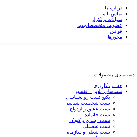
درباره ما
تماس با ما
سوالات پرتکرار
عضویت متخصصان
جدید
قوانین
مجوزها
دسته‌بندی محصولات
حساب کاربری
تست‌های آنلاین + تفسیر
پکیج تست روانشناسی
تست شخصیت شناسی
تست عشق و ازدواج
تست خانواده
تست رشدی و کودک
تست تحصیلی
تست شغلی و سازمانی