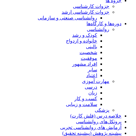
جزوه ها
جزوات کارشناسی
جزوات کارشناسی ارشد
روانشناسی صنعتی و سازمانی
دوره‌ها و کارگاه‌ها
روانشناسی
کودک و رشد
خانواده و ازدواج
بالینی
شخصیت
موفقیت
افراد مشهور
سایر
اعتیاد
مهارت آموزی
درسی
زبان
کسب و کار
سلامت و زیبایی
پزشکی
خلاصه درس (فلش کارت)
پروتکل‌های روانشناسی
آزمایش های روانشناسی تجربی
پیشینه پژوهش (پیشینه تحقیق)