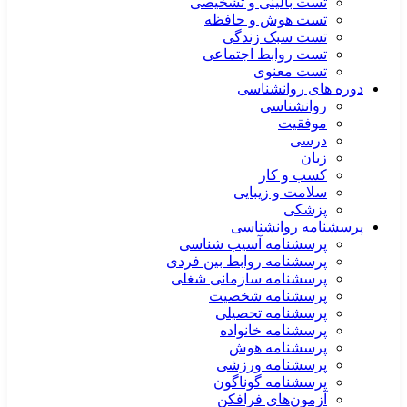
تست بالینی و تشخیصی
تست هوش و حافظه
تست سبک زندگی
تست روابط اجتماعی
تست معنوی
دوره های روانشناسی
روانشناسی
موفقیت
درسی
زبان
کسب و کار
سلامت و زیبایی
پزشکی
پرسشنامه روانشناسی
پرسشنامه آسیب شناسی
پرسشنامه روابط بین فردی
پرسشنامه سازمانی شغلی
پرسشنامه شخصیت
پرسشنامه تحصیلی
پرسشنامه خانواده
پرسشنامه هوش
پرسشنامه ورزشی
پرسشنامه گوناگون
آزمون‌های فرافکن