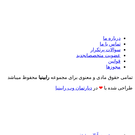
درباره ما
تماس با ما
سوالات پرتکرار
عضویت متخصصان
جدید
قوانین
مجوزها
تمامی حقوق مادی و معنوی برای مجموعه
رابینیا
محفوظ میباشد
طراحی شده با
❤
در
دپارتمان وب رابینیا​​