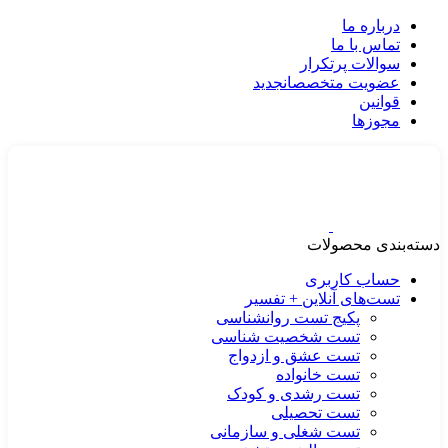
درباره ما
تماس با ما
سوالات پرتکرار
عضویت متخصصان
جدید
قوانین
مجوزها
دسته‌بندی محصولات
حساب کاربری
تست‌های آنلاین + تفسیر
پکیج تست روانشناسی
تست شخصیت شناسی
تست عشق و ازدواج
تست خانواده
تست رشدی و کودک
تست تحصیلی
تست شغلی و سازمانی