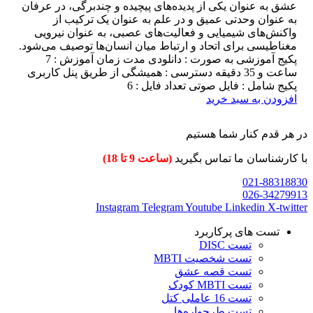
عشق به عنوان یکی از پدیده‌های پیچیده و چندبرگی، در عرفان
به عنوان وحدتی عمیق و در علم به عنوان یک ترکیب از
واکنش‌های شیمیایی و فعالیت‌های عصبی، به عنوان نیرویی
مغناطیسی برای اتحاد و ارتباط میان انسان‌ها توصیف می‌شود.
پکیج آموزشی به صورت : دانلودی مدت زمان آموزش : 7
ساعت و 35 دقیقه دسترسی : همیشگی از طریق پنل کاربری
پکیج شامل : فایل صوتی تعداد فایل : 6
افزودن به سبد خرید
در هر قدم کنار شما هستیم
با کارشناسان ما تماس بگیرید
(ساعت 9 تا 18)
021-88318830
026-34279913
Instagram
Telegram
Youtube
Linkedin
X-twitter
تست های پرکاربرد
تست DISC
تست شخصیت MBTI
تست قصه عشق
تست MBTI کودک
تست 16 عاملی کتل
تست طرحواره‌ها