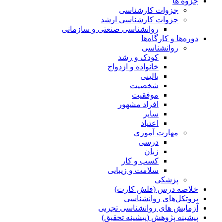
جزوه ها
جزوات کارشناسی
جزوات کارشناسی ارشد
روانشناسی صنعتی و سازمانی
دوره‌ها و کارگاه‌ها
روانشناسی
کودک و رشد
خانواده و ازدواج
بالینی
شخصیت
موفقیت
افراد مشهور
سایر
اعتیاد
مهارت آموزی
درسی
زبان
کسب و کار
سلامت و زیبایی
پزشکی
خلاصه درس (فلش کارت)
پروتکل‌های روانشناسی
آزمایش های روانشناسی تجربی
پیشینه پژوهش (پیشینه تحقیق)