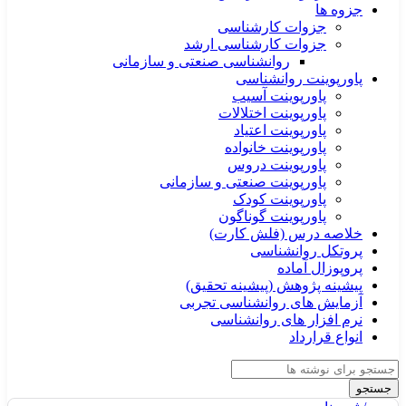
جزوه ها
جزوات کارشناسی
جزوات کارشناسی ارشد
روانشناسی صنعتی و سازمانی
پاورپوینت روانشناسی
پاورپوینت آسیب
پاورپوینت اختلالات
پاورپوینت اعتیاد
پاورپوینت خانواده
پاورپوینت دروس
پاورپوینت صنعتی و سازمانی
پاورپوینت کودک
پاورپوینت گوناگون
خلاصه درس (فلش کارت)
پروتکل روانشناسی
پروپوزال آماده
پیشینه پژوهش (پیشینه تحقیق)
آزمایش های روانشناسی تجربی
نرم افزار های روانشناسی
انواع قرارداد
جستجو