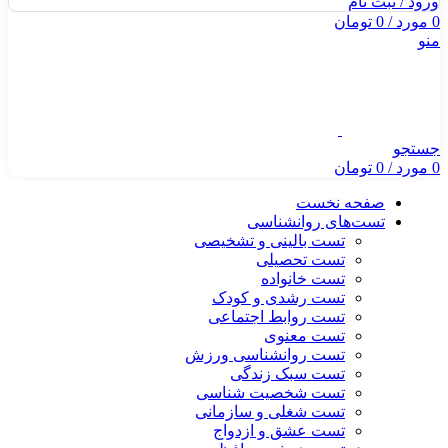
ورود / ثبت نام
0
مورد
/
0
تومان
منو
جستجو
0
مورد
/
0
تومان
صفحه نخست
تست‌های روانشناسی
تست بالینی و تشخیصی
تست تحصیلی
تست خانواده
تست رشدی و کودک
تست روابط اجتماعی
تست معنوی
تست روانشناسی ورزش
تست سبک زندگی
تست شخصیت شناسی
تست شغلی و سازمانی
تست عشق و ازدواج