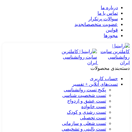
درباره ما
تماس با ما
سوالات پرتکرار
عضویت متخصصان
جدید
قوانین
مجوزها
دسته‌بندی محصولات
حساب کاربری
تست‌های آنلاین + تفسیر
پکیج تست روانشناسی
تست شخصیت شناسی
تست عشق و ازدواج
تست خانواده
تست رشدی و کودک
تست تحصیلی
تست شغلی و سازمانی
تست بالینی و تشخیصی