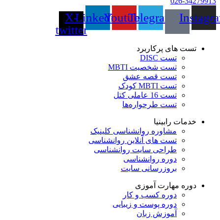
026-34279913
X-
Linkedin
Youtube
Telegram
Instagr
twitter
تست های پرکاربرد
تست DISC
تست شخصیت MBTI
تست قصه عشق
تست MBTI کودک
تست 16 عاملی کتل
تست طرحواره‌ها
خدمات رابینیا
مشاوره روانشناسی
کلینیک
تست های آنلاین روانشناسی
طراحی سایت روانشناسی
دوره روانشناسی
بروزرسانی سایت
دوره مهارت آموزی
دوره کسب و کار
دوره پوست و زیبایی
آموزش زبان