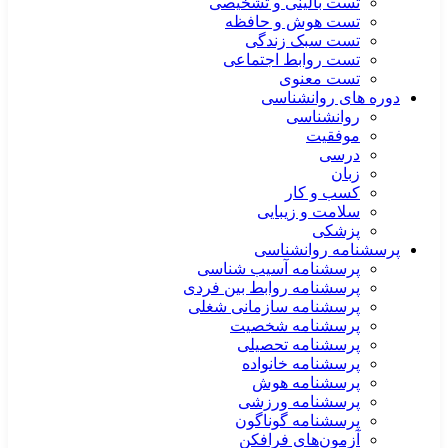
تست بالینی و تشخیصی
تست هوش و حافظه
تست سبک زندگی
تست روابط اجتماعی
تست معنوی
دوره های روانشناسی
روانشناسی
موفقیت
درسی
زبان
کسب و کار
سلامت و زیبایی
پزشکی
پرسشنامه روانشناسی
پرسشنامه آسیب شناسی
پرسشنامه روابط بین فردی
پرسشنامه سازمانی شغلی
پرسشنامه شخصیت
پرسشنامه تحصیلی
پرسشنامه خانواده
پرسشنامه هوش
پرسشنامه ورزشی
پرسشنامه گوناگون
آزمون‌های فرافکن