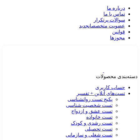
درباره ما
تماس با ما
سوالات پرتکرار
عضویت متخصصان
جدید
قوانین
مجوزها
دسته‌بندی محصولات
حساب کاربری
تست‌های آنلاین + تفسیر
پکیج تست روانشناسی
تست شخصیت شناسی
تست عشق و ازدواج
تست خانواده
تست رشدی و کودک
تست تحصیلی
تست شغلی و سازمانی