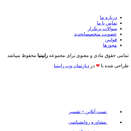
درباره ما
تماس با ما
سوالات پرتکرار
عضویت متخصصان
جدید
قوانین
مجوزها
تمامی حقوق مادی و معنوی برای مجموعه
رابینیا
محفوظ میباشد
طراحی شده با
❤
در
دپارتمان وب رابینیا​​
تست آنلاین + تفسیر
مشاوره روانشناسی