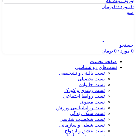
ورود / ثبت نام
0
مورد
/
0
تومان
منو
جستجو
0
مورد
/
0
تومان
صفحه نخست
تست‌های روانشناسی
تست بالینی و تشخیصی
تست تحصیلی
تست خانواده
تست رشدی و کودک
تست روابط اجتماعی
تست معنوی
تست روانشناسی ورزش
تست سبک زندگی
تست شخصیت شناسی
تست شغلی و سازمانی
تست عشق و ازدواج