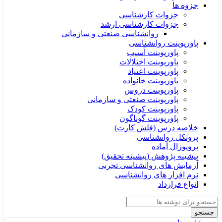
جزوه ها
جزوات کارشناسی
جزوات کارشناسی ارشد
روانشناسی صنعتی و سازمانی
پاورپوینت روانشناسی
پاورپوینت آسیب
پاورپوینت اختلالات
پاورپوینت اعتیاد
پاورپوینت خانواده
پاورپوینت دروس
پاورپوینت صنعتی و سازمانی
پاورپوینت کودک
پاورپوینت گوناگون
خلاصه درس (فلش کارت)
پروتکل روانشناسی
پروپوزال آماده
پیشینه پژوهش (پیشینه تحقیق)
آزمایش های روانشناسی تجربی
نرم افزار های روانشناسی
انواع قرارداد
جستجو