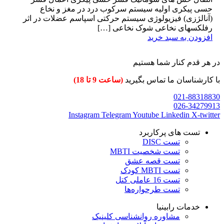
حسی پیکری اولیه سیستم سرکوب درد در مغز و نخاع
(آنالژزی) فیزیولوژی سیستم حرکتی اسپاسم عضلات در اثر
رفلکسهای نخاعی شوک نخاعی […]
افزودن به سبد خرید
در هر قدم کنار شما هستیم
با کارشناسان ما تماس بگیرید
(ساعت 9 تا 18)
021-88318830
026-34279913
Instagram
Telegram
Youtube
Linkedin
X-twitter
تست های پرکاربرد
تست DISC
تست شخصیت MBTI
تست قصه عشق
تست MBTI کودک
تست 16 عاملی کتل
تست طرحواره‌ها
خدمات رابینیا
مشاوره روانشناسی
کلینیک