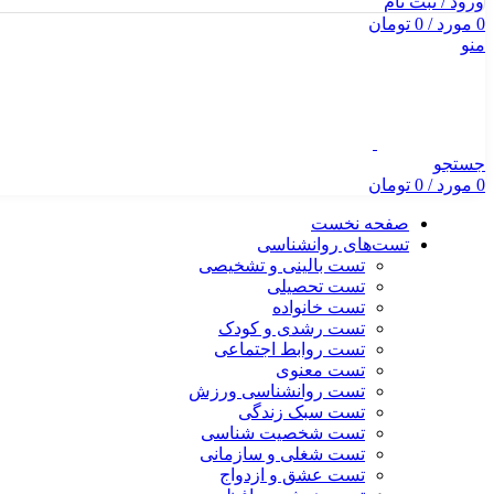
ورود / ثبت نام
0
مورد
/
0
تومان
منو
جستجو
0
مورد
/
0
تومان
صفحه نخست
تست‌های روانشناسی
تست بالینی و تشخیصی
تست تحصیلی
تست خانواده
تست رشدی و کودک
تست روابط اجتماعی
تست معنوی
تست روانشناسی ورزش
تست سبک زندگی
تست شخصیت شناسی
تست شغلی و سازمانی
تست عشق و ازدواج