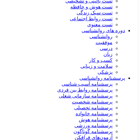
تست بالینی و تشخیصی
تست هوش و حافظه
تست سبک زندگی
تست روابط اجتماعی
تست معنوی
دوره های روانشناسی
روانشناسی
موفقیت
درسی
زبان
کسب و کار
سلامت و زیبایی
پزشکی
پرسشنامه روانشناسی
پرسشنامه آسیب شناسی
پرسشنامه روابط بین فردی
پرسشنامه سازمانی شغلی
پرسشنامه شخصیت
پرسشنامه تحصیلی
پرسشنامه خانواده
پرسشنامه هوش
پرسشنامه ورزشی
پرسشنامه گوناگون
آزمون‌های فرافکن