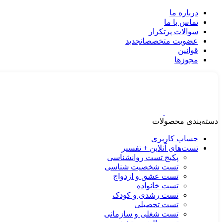
درباره ما
تماس با ما
سوالات پرتکرار
عضویت متخصصان
جدید
قوانین
مجوزها
دسته‌بندی محصولات
حساب کاربری
تست‌های آنلاین + تفسیر
پکیج تست روانشناسی
تست شخصیت شناسی
تست عشق و ازدواج
تست خانواده
تست رشدی و کودک
تست تحصیلی
تست شغلی و سازمانی