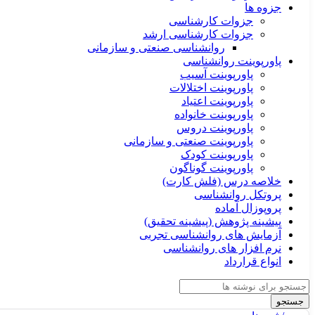
جزوه ها
جزوات کارشناسی
جزوات کارشناسی ارشد
روانشناسی صنعتی و سازمانی
پاورپوینت روانشناسی
پاورپوینت آسیب
پاورپوینت اختلالات
پاورپوینت اعتیاد
پاورپوینت خانواده
پاورپوینت دروس
پاورپوینت صنعتی و سازمانی
پاورپوینت کودک
پاورپوینت گوناگون
خلاصه درس (فلش کارت)
پروتکل روانشناسی
پروپوزال آماده
پیشینه پژوهش (پیشینه تحقیق)
آزمایش های روانشناسی تجربی
نرم افزار های روانشناسی
انواع قرارداد
جستجو