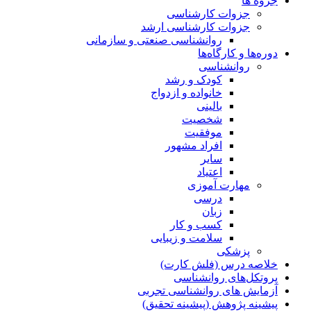
جزوه ها
جزوات کارشناسی
جزوات کارشناسی ارشد
روانشناسی صنعتی و سازمانی
دوره‌ها و کارگاه‌ها
روانشناسی
کودک و رشد
خانواده و ازدواج
بالینی
شخصیت
موفقیت
افراد مشهور
سایر
اعتیاد
مهارت آموزی
درسی
زبان
کسب و کار
سلامت و زیبایی
پزشکی
خلاصه درس (فلش کارت)
پروتکل‌های روانشناسی
آزمایش های روانشناسی تجربی
پیشینه پژوهش (پیشینه تحقیق)