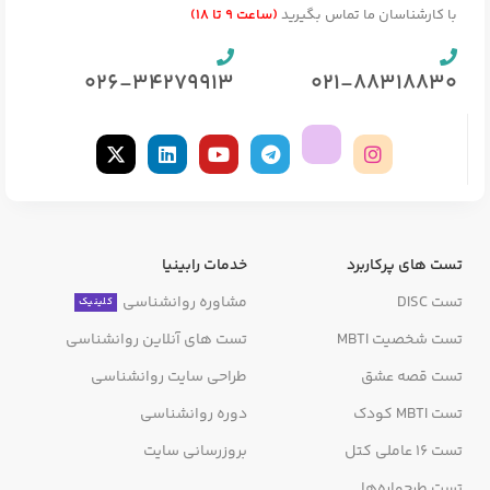
با کارشناسان ما تماس بگیرید
(ساعت 9 تا 18)
026-34279913
021-88318830
تست های پرکاربرد
خدمات رابینیا
تست DISC
مشاوره روانشناسی
کلینیک
تست شخصیت MBTI
تست های آنلاین روانشناسی
تست قصه عشق
طراحی سایت روانشناسی
تست MBTI کودک
دوره روانشناسی
تست 16 عاملی کتل
بروزرسانی سایت
تست طرحواره‌ها