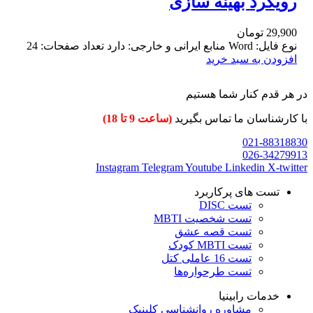
رویکرد بهینه سازی
29,900
تومان
نوع فایل: Word منابع ایرانی و خارجی: دارد تعداد صفحات: 24
افزودن به سبد خرید
در هر قدم کنار شما هستیم
با کارشناسان ما تماس بگیرید
(ساعت 9 تا 18)
021-88318830
026-34279913
Instagram
Telegram
Youtube
Linkedin
X-twitter
تست های پرکاربرد
تست DISC
تست شخصیت MBTI
تست قصه عشق
تست MBTI کودک
تست 16 عاملی کتل
تست طرحواره‌ها
خدمات رابینیا
مشاوره روانشناسی
کلینیک