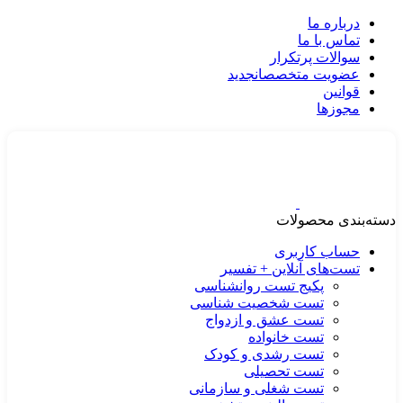
درباره ما
تماس با ما
سوالات پرتکرار
عضویت متخصصان
جدید
قوانین
مجوزها
دسته‌بندی محصولات
حساب کاربری
تست‌های آنلاین + تفسیر
پکیج تست روانشناسی
تست شخصیت شناسی
تست عشق و ازدواج
تست خانواده
تست رشدی و کودک
تست تحصیلی
تست شغلی و سازمانی