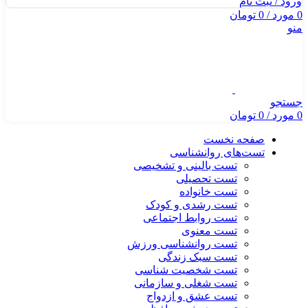
ورود / ثبت نام
0
مورد
/
0
تومان
منو
جستجو
0
مورد
/
0
تومان
صفحه نخست
تست‌های روانشناسی
تست بالینی و تشخیصی
تست تحصیلی
تست خانواده
تست رشدی و کودک
تست روابط اجتماعی
تست معنوی
تست روانشناسی ورزش
تست سبک زندگی
تست شخصیت شناسی
تست شغلی و سازمانی
تست عشق و ازدواج