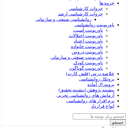
جزوه ها
جزوات کارشناسی
جزوات کارشناسی ارشد
روانشناسی صنعتی و سازمانی
پاورپوینت روانشناسی
پاورپوینت آسیب
پاورپوینت اختلالات
پاورپوینت اعتیاد
پاورپوینت خانواده
پاورپوینت دروس
پاورپوینت صنعتی و سازمانی
پاورپوینت کودک
پاورپوینت گوناگون
خلاصه درس (فلش کارت)
پروتکل روانشناسی
پروپوزال آماده
پیشینه پژوهش (پیشینه تحقیق)
آزمایش های روانشناسی تجربی
نرم افزار های روانشناسی
انواع قرارداد
جستجو