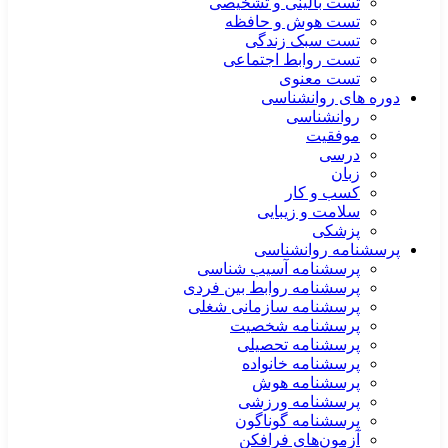
تست بالینی و تشخیصی
تست هوش و حافظه
تست سبک زندگی
تست روابط اجتماعی
تست معنوی
دوره های روانشناسی
روانشناسی
موفقیت
درسی
زبان
کسب و کار
سلامت و زیبایی
پزشکی
پرسشنامه روانشناسی
پرسشنامه آسیب شناسی
پرسشنامه روابط بین فردی
پرسشنامه سازمانی شغلی
پرسشنامه شخصیت
پرسشنامه تحصیلی
پرسشنامه خانواده
پرسشنامه هوش
پرسشنامه ورزشی
پرسشنامه گوناگون
آزمون‌های فرافکن