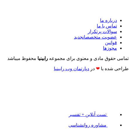
درباره ما
تماس با ما
سوالات پرتکرار
عضویت متخصصان
جدید
قوانین
مجوزها
تمامی حقوق مادی و معنوی برای مجموعه
رابینیا
محفوظ میباشد
طراحی شده با
❤
در
دپارتمان وب رابینیا​​
تست آنلاین + تفسیر
مشاوره روانشناسی