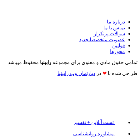
درباره ما
تماس با ما
سوالات پرتکرار
عضویت متخصصان
جدید
قوانین
مجوزها
تمامی حقوق مادی و معنوی برای مجموعه
رابینیا
محفوظ میباشد
طراحی شده با
❤
در
دپارتمان وب رابینیا​​
تست آنلاین + تفسیر
مشاوره روانشناسی