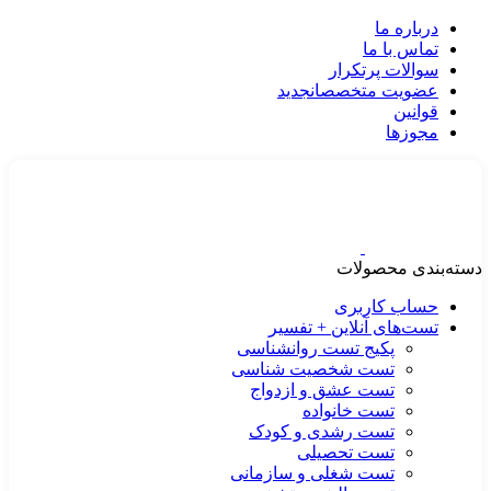
درباره ما
تماس با ما
سوالات پرتکرار
عضویت متخصصان
جدید
قوانین
مجوزها
دسته‌بندی محصولات
حساب کاربری
تست‌های آنلاین + تفسیر
پکیج تست روانشناسی
تست شخصیت شناسی
تست عشق و ازدواج
تست خانواده
تست رشدی و کودک
تست تحصیلی
تست شغلی و سازمانی