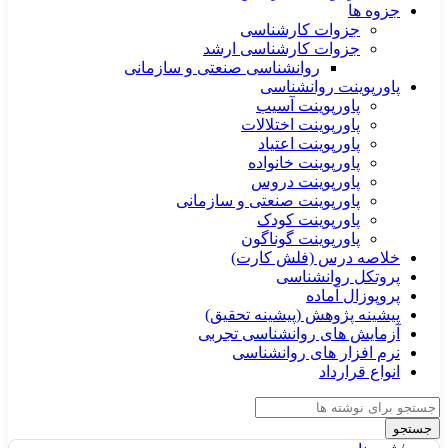
جزوه ها
جزوات کارشناسی
جزوات کارشناسی ارشد
روانشناسی صنعتی و سازمانی
پاورپوینت روانشناسی
پاورپوینت آسیب
پاورپوینت اختلالات
پاورپوینت اعتیاد
پاورپوینت خانواده
پاورپوینت دروس
پاورپوینت صنعتی و سازمانی
پاورپوینت کودک
پاورپوینت گوناگون
خلاصه درس (فلش کارت)
پروتکل روانشناسی
پروپوزال آماده
پیشینه پژوهش (پیشینه تحقیق)
آزمایش های روانشناسی تجربی
نرم افزار های روانشناسی
انواع قرارداد
جستجو