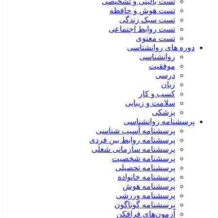
تست بالینی و تشخیصی
تست هوش و حافظه
تست سبک زندگی
تست روابط اجتماعی
تست معنوی
دوره های روانشناسی
روانشناسی
موفقیت
درسی
زبان
کسب و کار
سلامت و زیبایی
پزشکی
پرسشنامه روانشناسی
پرسشنامه آسیب شناسی
پرسشنامه روابط بین فردی
پرسشنامه سازمانی شغلی
پرسشنامه شخصیت
پرسشنامه تحصیلی
پرسشنامه خانواده
پرسشنامه هوش
پرسشنامه ورزشی
پرسشنامه گوناگون
آزمون‌های فرافکن