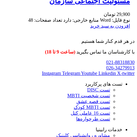
مسئولیت اجتماعی سازمان
29,900
تومان
نوع فایل: Word منابع خارجی: دارد تعداد صفحات: 48
افزودن به سبد خرید
در هر قدم کنار شما هستیم
با کارشناسان ما تماس بگیرید
(ساعت 9 تا 18)
021-88318830
026-34279913
Instagram
Telegram
Youtube
Linkedin
X-twitter
تست های پرکاربرد
تست DISC
تست شخصیت MBTI
تست قصه عشق
تست MBTI کودک
تست 16 عاملی کتل
تست طرحواره‌ها
خدمات رابینیا
مشاوره روانشناسی
کلینیک