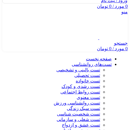
ورود / ثبت نام
0
مورد
/
0
تومان
منو
جستجو
0
مورد
/
0
تومان
صفحه نخست
تست‌های روانشناسی
تست بالینی و تشخیصی
تست تحصیلی
تست خانواده
تست رشدی و کودک
تست روابط اجتماعی
تست معنوی
تست روانشناسی ورزش
تست سبک زندگی
تست شخصیت شناسی
تست شغلی و سازمانی
تست عشق و ازدواج