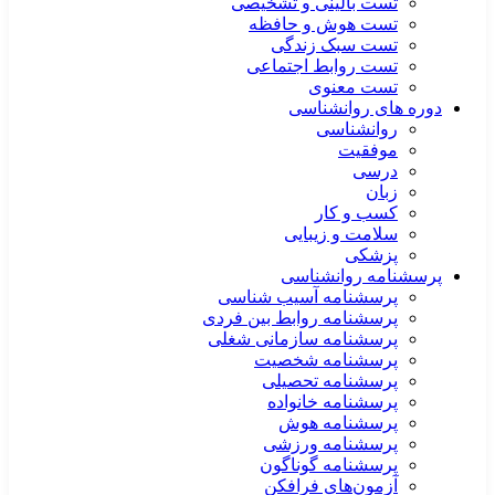
تست بالینی و تشخیصی
تست هوش و حافظه
تست سبک زندگی
تست روابط اجتماعی
تست معنوی
دوره های روانشناسی
روانشناسی
موفقیت
درسی
زبان
کسب و کار
سلامت و زیبایی
پزشکی
پرسشنامه روانشناسی
پرسشنامه آسیب شناسی
پرسشنامه روابط بین فردی
پرسشنامه سازمانی شغلی
پرسشنامه شخصیت
پرسشنامه تحصیلی
پرسشنامه خانواده
پرسشنامه هوش
پرسشنامه ورزشی
پرسشنامه گوناگون
آزمون‌های فرافکن