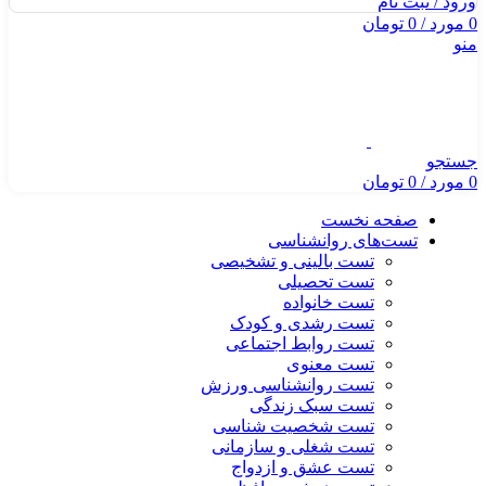
ورود / ثبت نام
0
مورد
/
0
تومان
منو
جستجو
0
مورد
/
0
تومان
صفحه نخست
تست‌های روانشناسی
تست بالینی و تشخیصی
تست تحصیلی
تست خانواده
تست رشدی و کودک
تست روابط اجتماعی
تست معنوی
تست روانشناسی ورزش
تست سبک زندگی
تست شخصیت شناسی
تست شغلی و سازمانی
تست عشق و ازدواج