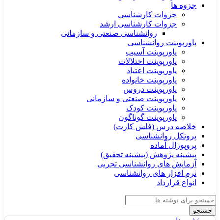
جزوه ها
جزوات کارشناسی
جزوات کارشناسی ارشد
روانشناسی صنعتی و سازمانی
پاورپوینت روانشناسی
پاورپوینت آسیب
پاورپوینت اختلالات
پاورپوینت اعتیاد
پاورپوینت خانواده
پاورپوینت دروس
پاورپوینت صنعتی و سازمانی
پاورپوینت کودک
پاورپوینت گوناگون
خلاصه درس (فلش کارت)
پروتکل روانشناسی
پروپوزال آماده
پیشینه پژوهش (پیشینه تحقیق)
آزمایش های روانشناسی تجربی
نرم افزار های روانشناسی
انواع قرارداد
جستجو