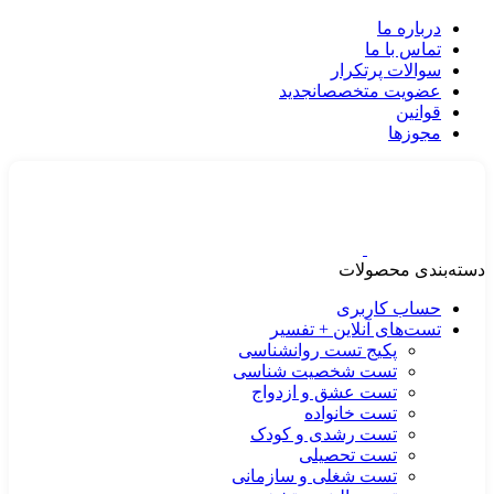
درباره ما
تماس با ما
سوالات پرتکرار
عضویت متخصصان
جدید
قوانین
مجوزها
دسته‌بندی محصولات
حساب کاربری
تست‌های آنلاین + تفسیر
پکیج تست روانشناسی
تست شخصیت شناسی
تست عشق و ازدواج
تست خانواده
تست رشدی و کودک
تست تحصیلی
تست شغلی و سازمانی