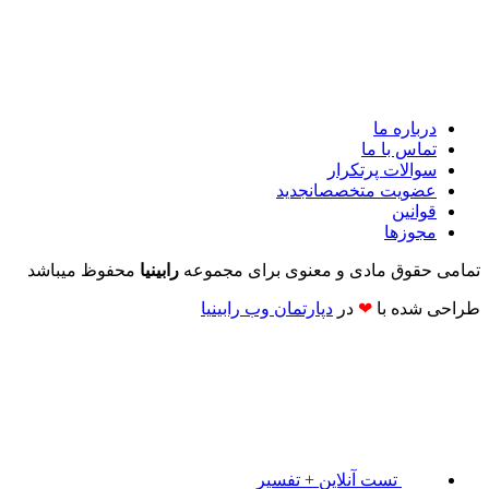
درباره ما
تماس با ما
سوالات پرتکرار
عضویت متخصصان
جدید
قوانین
مجوزها
تمامی حقوق مادی و معنوی برای مجموعه
رابینیا
محفوظ میباشد
طراحی شده با
❤
در
دپارتمان وب رابینیا​​
تست آنلاین + تفسیر