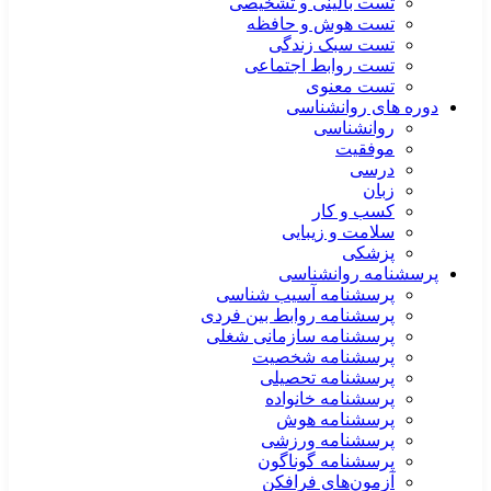
تست بالینی و تشخیصی
تست هوش و حافظه
تست سبک زندگی
تست روابط اجتماعی
تست معنوی
دوره های روانشناسی
روانشناسی
موفقیت
درسی
زبان
کسب و کار
سلامت و زیبایی
پزشکی
پرسشنامه روانشناسی
پرسشنامه آسیب شناسی
پرسشنامه روابط بین فردی
پرسشنامه سازمانی شغلی
پرسشنامه شخصیت
پرسشنامه تحصیلی
پرسشنامه خانواده
پرسشنامه هوش
پرسشنامه ورزشی
پرسشنامه گوناگون
آزمون‌های فرافکن