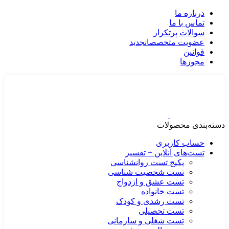
درباره ما
تماس با ما
سوالات پرتکرار
عضویت متخصصان
جدید
قوانین
مجوزها
دسته‌بندی محصولات
حساب کاربری
تست‌های آنلاین + تفسیر
پکیج تست روانشناسی
تست شخصیت شناسی
تست عشق و ازدواج
تست خانواده
تست رشدی و کودک
تست تحصیلی
تست شغلی و سازمانی