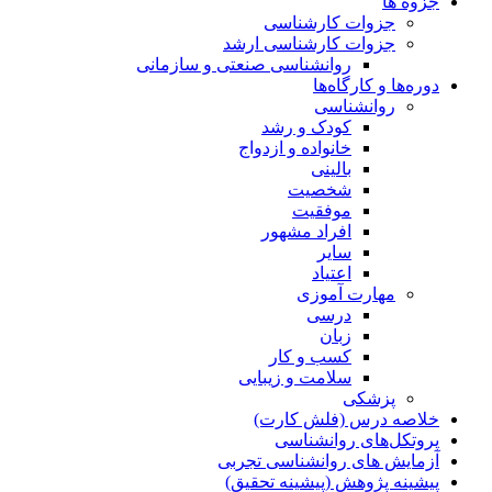
جزوه ها
جزوات کارشناسی
جزوات کارشناسی ارشد
روانشناسی صنعتی و سازمانی
دوره‌ها و کارگاه‌ها
روانشناسی
کودک و رشد
خانواده و ازدواج
بالینی
شخصیت
موفقیت
افراد مشهور
سایر
اعتیاد
مهارت آموزی
درسی
زبان
کسب و کار
سلامت و زیبایی
پزشکی
خلاصه درس (فلش کارت)
پروتکل‌های روانشناسی
آزمایش های روانشناسی تجربی
پیشینه پژوهش (پیشینه تحقیق)