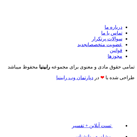
درباره ما
تماس با ما
سوالات پرتکرار
عضویت متخصصان
جدید
قوانین
مجوزها
تمامی حقوق مادی و معنوی برای مجموعه
رابینیا
محفوظ میباشد
طراحی شده با
❤
در
دپارتمان وب رابینیا​​
تست آنلاین + تفسیر
مشاوره روانشناسی