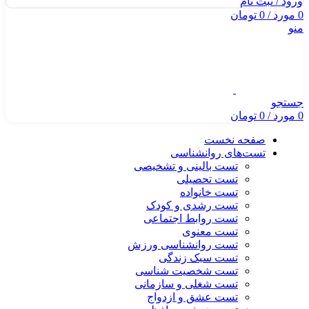
ورود / ثبت نام
0
مورد
/
0
تومان
منو
جستجو
0
مورد
/
0
تومان
صفحه نخست
تست‌های روانشناسی
تست بالینی و تشخیصی
تست تحصیلی
تست خانواده
تست رشدی و کودک
تست روابط اجتماعی
تست معنوی
تست روانشناسی ورزش
تست سبک زندگی
تست شخصیت شناسی
تست شغلی و سازمانی
تست عشق و ازدواج