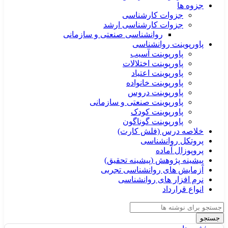
جزوه ها
جزوات کارشناسی
جزوات کارشناسی ارشد
روانشناسی صنعتی و سازمانی
پاورپوینت روانشناسی
پاورپوینت آسیب
پاورپوینت اختلالات
پاورپوینت اعتیاد
پاورپوینت خانواده
پاورپوینت دروس
پاورپوینت صنعتی و سازمانی
پاورپوینت کودک
پاورپوینت گوناگون
خلاصه درس (فلش کارت)
پروتکل روانشناسی
پروپوزال آماده
پیشینه پژوهش (پیشینه تحقیق)
آزمایش های روانشناسی تجربی
نرم افزار های روانشناسی
انواع قرارداد
جستجو