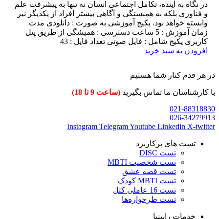
در نگاه به آینده، تکامل اجتماعی انسان نه تنها به پیشرفت علم
و فناوری بلکه به همبستگی و آگاهی بیشتر افراد از یکدیگر نیز
وابسته خواهد بود. پکیج آموزشی به صورت : دانلودی مدت
زمان آموزش : 5 ساعت دسترسی : همیشگی از طریق پنل
کاربری پکیج شامل : فایل صوتی تعداد فایل : 43
افزودن به سبد خرید
در هر قدم کنار شما هستیم
با کارشناسان ما تماس بگیرید
(ساعت 9 تا 18)
021-88318830
026-34279913
Instagram
Telegram
Youtube
Linkedin
X-twitter
تست های پرکاربرد
تست DISC
تست شخصیت MBTI
تست قصه عشق
تست MBTI کودک
تست 16 عاملی کتل
تست طرحواره‌ها
خدمات رابینیا