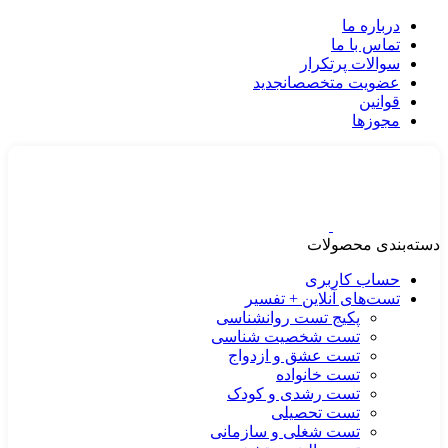
درباره ما
تماس با ما
سوالات پرتکرار
عضویت متخصصان
جدید
قوانین
مجوزها
دسته‌بندی محصولات
حساب کاربری
تست‌های آنلاین + تفسیر
پکیج تست روانشناسی
تست شخصیت شناسی
تست عشق و ازدواج
تست خانواده
تست رشدی و کودک
تست تحصیلی
تست شغلی و سازمانی