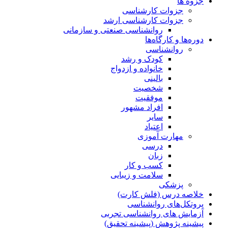
جزوه ها
جزوات کارشناسی
جزوات کارشناسی ارشد
روانشناسی صنعتی و سازمانی
دوره‌ها و کارگاه‌ها
روانشناسی
کودک و رشد
خانواده و ازدواج
بالینی
شخصیت
موفقیت
افراد مشهور
سایر
اعتیاد
مهارت آموزی
درسی
زبان
کسب و کار
سلامت و زیبایی
پزشکی
خلاصه درس (فلش کارت)
پروتکل‌های روانشناسی
آزمایش های روانشناسی تجربی
پیشینه پژوهش (پیشینه تحقیق)