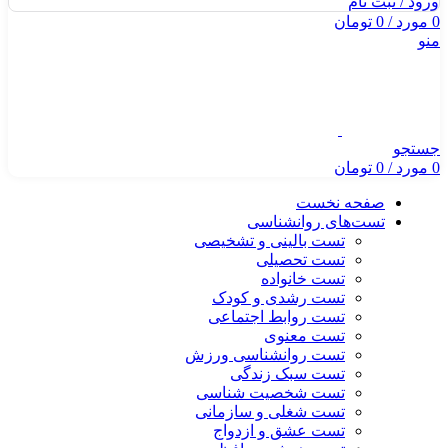
ورود / ثبت نام
0
مورد
/
0
تومان
منو
جستجو
0
مورد
/
0
تومان
صفحه نخست
تست‌های روانشناسی
تست بالینی و تشخیصی
تست تحصیلی
تست خانواده
تست رشدی و کودک
تست روابط اجتماعی
تست معنوی
تست روانشناسی ورزش
تست سبک زندگی
تست شخصیت شناسی
تست شغلی و سازمانی
تست عشق و ازدواج