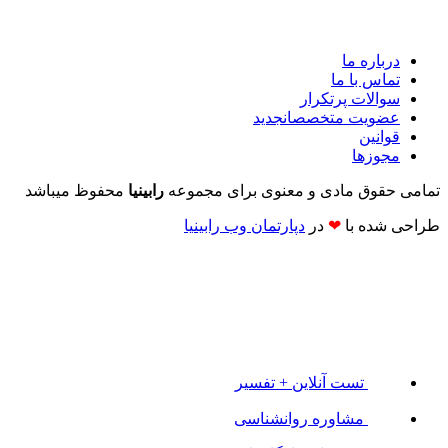
درباره ما
تماس با ما
سوالات پرتکرار
عضویت متخصصان
جدید
قوانین
مجوزها
تمامی حقوق مادی و معنوی برای مجموعه
رابینیا
محفوظ میباشد
طراحی شده با
❤
در
دپارتمان وب رابینیا​​
تست آنلاین + تفسیر
مشاوره روانشناسی