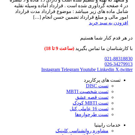
در 4 صفحه گردآوری شده است . قرارداد آماده وسیله نقلیه
شامل ماده های زیر میباشد : موضوع قرارداد مدت قرارداد
امور مالی و مبلغ قرارداد تضمین حسن انجام […]
افزودن به سبد خرید
در هر قدم کنار شما هستیم
با کارشناسان ما تماس بگیرید
(ساعت 9 تا 18)
021-88318830
026-34279913
Instagram
Telegram
Youtube
Linkedin
X-twitter
تست های پرکاربرد
تست DISC
تست شخصیت MBTI
تست قصه عشق
تست MBTI کودک
تست 16 عاملی کتل
تست طرحواره‌ها
خدمات رابینیا
مشاوره روانشناسی
کلینیک