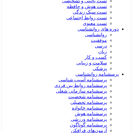
تست بالینی و تشخیصی
تست هوش و حافظه
تست سبک زندگی
تست روابط اجتماعی
تست معنوی
دوره های روانشناسی
روانشناسی
موفقیت
درسی
زبان
کسب و کار
سلامت و زیبایی
پزشکی
پرسشنامه روانشناسی
پرسشنامه آسیب شناسی
پرسشنامه روابط بین فردی
پرسشنامه سازمانی شغلی
پرسشنامه شخصیت
پرسشنامه تحصیلی
پرسشنامه خانواده
پرسشنامه هوش
پرسشنامه ورزشی
پرسشنامه گوناگون
آزمون‌های فرافکن