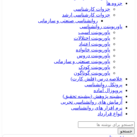
جزوه ها
جزوات کارشناسی
جزوات کارشناسی ارشد
روانشناسی صنعتی و سازمانی
پاورپوینت روانشناسی
پاورپوینت آسیب
پاورپوینت اختلالات
پاورپوینت اعتیاد
پاورپوینت خانواده
پاورپوینت دروس
پاورپوینت صنعتی و سازمانی
پاورپوینت کودک
پاورپوینت گوناگون
خلاصه درس (فلش کارت)
پروتکل روانشناسی
پروپوزال آماده
پیشینه پژوهش (پیشینه تحقیق)
آزمایش های روانشناسی تجربی
نرم افزار های روانشناسی
انواع قرارداد
جستجو