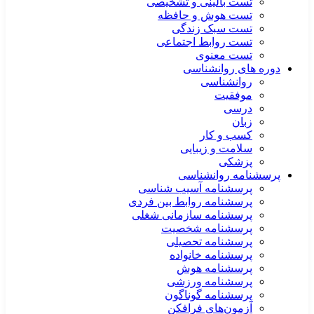
تست بالینی و تشخیصی
تست هوش و حافظه
تست سبک زندگی
تست روابط اجتماعی
تست معنوی
دوره های روانشناسی
روانشناسی
موفقیت
درسی
زبان
کسب و کار
سلامت و زیبایی
پزشکی
پرسشنامه روانشناسی
پرسشنامه آسیب شناسی
پرسشنامه روابط بین فردی
پرسشنامه سازمانی شغلی
پرسشنامه شخصیت
پرسشنامه تحصیلی
پرسشنامه خانواده
پرسشنامه هوش
پرسشنامه ورزشی
پرسشنامه گوناگون
آزمون‌های فرافکن