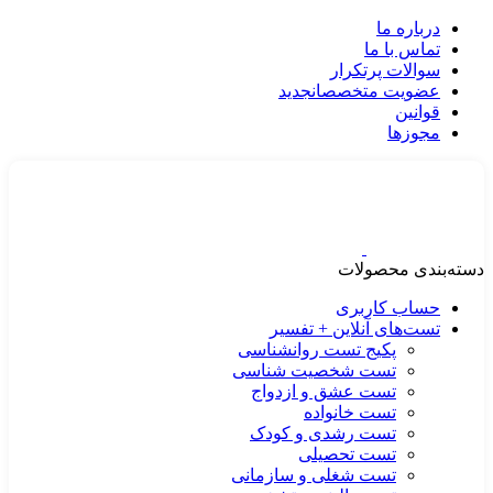
درباره ما
تماس با ما
سوالات پرتکرار
عضویت متخصصان
جدید
قوانین
مجوزها
دسته‌بندی محصولات
حساب کاربری
تست‌های آنلاین + تفسیر
پکیج تست روانشناسی
تست شخصیت شناسی
تست عشق و ازدواج
تست خانواده
تست رشدی و کودک
تست تحصیلی
تست شغلی و سازمانی