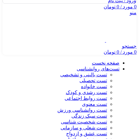
ورود / ثبت نام
0
مورد
/
0
تومان
منو
جستجو
0
مورد
/
0
تومان
صفحه نخست
تست‌های روانشناسی
تست بالینی و تشخیصی
تست تحصیلی
تست خانواده
تست رشدی و کودک
تست روابط اجتماعی
تست معنوی
تست روانشناسی ورزش
تست سبک زندگی
تست شخصیت شناسی
تست شغلی و سازمانی
تست عشق و ازدواج