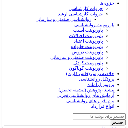
جزوه ها
جزوات کارشناسی
جزوات کارشناسی ارشد
روانشناسی صنعتی و سازمانی
پاورپوینت روانشناسی
پاورپوینت آسیب
پاورپوینت اختلالات
پاورپوینت اعتیاد
پاورپوینت خانواده
پاورپوینت دروس
پاورپوینت صنعتی و سازمانی
پاورپوینت کودک
پاورپوینت گوناگون
خلاصه درس (فلش کارت)
پروتکل روانشناسی
پروپوزال آماده
پیشینه پژوهش (پیشینه تحقیق)
آزمایش های روانشناسی تجربی
نرم افزار های روانشناسی
انواع قرارداد
جستجو