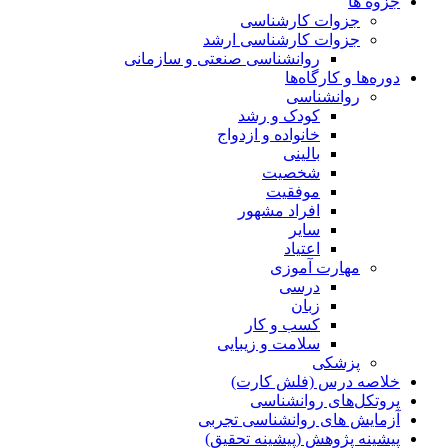
جزوه ها
جزوات کارشناسی
جزوات کارشناسی ارشد
روانشناسی صنعتی و سازمانی
دوره‌ها و کارگاه‌ها
روانشناسی
کودک و رشد
خانواده و ازدواج
بالینی
شخصیت
موفقیت
افراد مشهور
سایر
اعتیاد
مهارت آموزی
درسی
زبان
کسب و کار
سلامت و زیبایی
پزشکی
خلاصه درس (فلش کارت)
پروتکل‌های روانشناسی
آزمایش های روانشناسی تجربی
پیشینه پژوهش (پیشینه تحقیق)