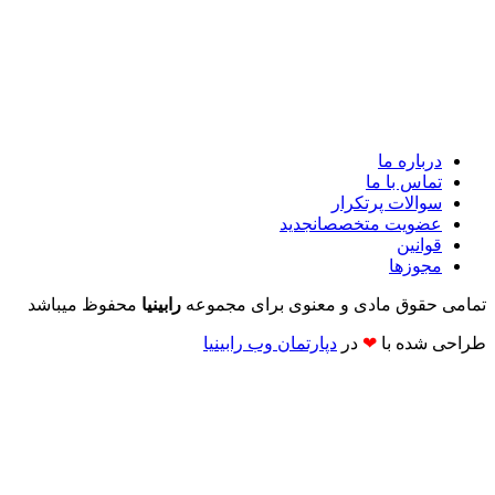
درباره ما
تماس با ما
سوالات پرتکرار
عضویت متخصصان
جدید
قوانین
مجوزها
تمامی حقوق مادی و معنوی برای مجموعه
رابینیا
محفوظ میباشد
طراحی شده با
❤
در
دپارتمان وب رابینیا​​