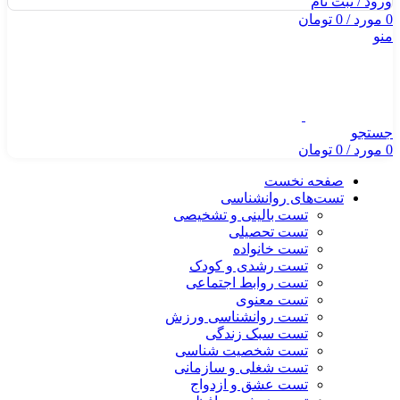
ورود / ثبت نام
0
مورد
/
0
تومان
منو
جستجو
0
مورد
/
0
تومان
صفحه نخست
تست‌های روانشناسی
تست بالینی و تشخیصی
تست تحصیلی
تست خانواده
تست رشدی و کودک
تست روابط اجتماعی
تست معنوی
تست روانشناسی ورزش
تست سبک زندگی
تست شخصیت شناسی
تست شغلی و سازمانی
تست عشق و ازدواج