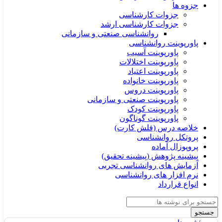
جزوه ها
جزوات کارشناسی
جزوات کارشناسی ارشد
روانشناسی صنعتی و سازمانی
پاورپوینت روانشناسی
پاورپوینت آسیب
پاورپوینت اختلالات
پاورپوینت اعتیاد
پاورپوینت خانواده
پاورپوینت دروس
پاورپوینت صنعتی و سازمانی
پاورپوینت کودک
پاورپوینت گوناگون
خلاصه درس (فلش کارت)
پروتکل روانشناسی
پروپوزال آماده
پیشینه پژوهش (پیشینه تحقیق)
آزمایش های روانشناسی تجربی
نرم افزار های روانشناسی
انواع قرارداد
جستجو