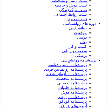
تست بالینی و تشخیصی
تست هوش و حافظه
تست سبک زندگی
تست روابط اجتماعی
تست معنوی
دوره های روانشناسی
روانشناسی
موفقیت
درسی
زبان
کسب و کار
سلامت و زیبایی
پزشکی
پرسشنامه روانشناسی
پرسشنامه آسیب شناسی
پرسشنامه روابط بین فردی
پرسشنامه سازمانی شغلی
پرسشنامه شخصیت
پرسشنامه تحصیلی
پرسشنامه خانواده
پرسشنامه هوش
پرسشنامه ورزشی
پرسشنامه گوناگون
آزمون‌های فرافکن