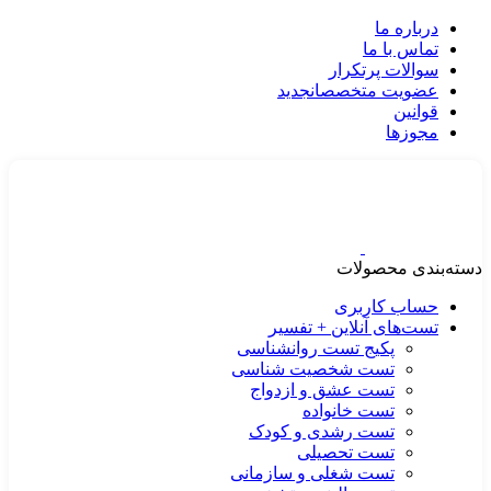
درباره ما
تماس با ما
سوالات پرتکرار
عضویت متخصصان
جدید
قوانین
مجوزها
دسته‌بندی محصولات
حساب کاربری
تست‌های آنلاین + تفسیر
پکیج تست روانشناسی
تست شخصیت شناسی
تست عشق و ازدواج
تست خانواده
تست رشدی و کودک
تست تحصیلی
تست شغلی و سازمانی