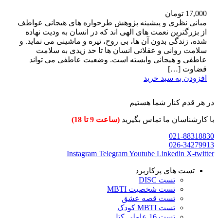
17,000
تومان
مبانی نظری و پیشینه پژوهش طرحواره های هیجانی عواطف
از بزرگترین نعمت های الهی اند که در انسان به ودیت نهاده
شده، زندگی بدون آن ها، بی روح، تیره و ماشینی می نماید. و
سلامت روانی و عقلانی انسان ها تا حد زیدی به سلامت
عاطفی و هیجانی وابسته است. وضعیت عاطفی می تواند
قضاوت […]
افزودن به سبد خرید
در هر قدم کنار شما هستیم
با کارشناسان ما تماس بگیرید
(ساعت 9 تا 18)
021-88318830
026-34279913
Instagram
Telegram
Youtube
Linkedin
X-twitter
تست های پرکاربرد
تست DISC
تست شخصیت MBTI
تست قصه عشق
تست MBTI کودک
تست 16 عاملی کتل