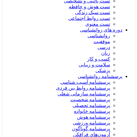
تست بالینی و تشخیصی
تست هوش و حافظه
تست سبک زندگی
تست روابط اجتماعی
تست معنوی
دوره های روانشناسی
روانشناسی
موفقیت
درسی
زبان
کسب و کار
سلامت و زیبایی
پزشکی
پرسشنامه روانشناسی
پرسشنامه آسیب شناسی
پرسشنامه روابط بین فردی
پرسشنامه سازمانی شغلی
پرسشنامه شخصیت
پرسشنامه تحصیلی
پرسشنامه خانواده
پرسشنامه هوش
پرسشنامه ورزشی
پرسشنامه گوناگون
آزمون‌های فرافکن