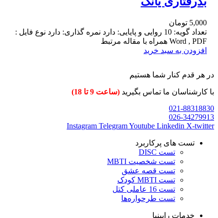
بدرفتاری یانگ
5,000
تومان
تعداد گویه: 10 روایی و پایایی: دارد نمره گذاری: دارد نوع فایل :
Word , PDF همراه با مقاله مرتبط
افزودن به سبد خرید
در هر قدم کنار شما هستیم
با کارشناسان ما تماس بگیرید
(ساعت 9 تا 18)
021-88318830
026-34279913
Instagram
Telegram
Youtube
Linkedin
X-twitter
تست های پرکاربرد
تست DISC
تست شخصیت MBTI
تست قصه عشق
تست MBTI کودک
تست 16 عاملی کتل
تست طرحواره‌ها
خدمات رابینیا