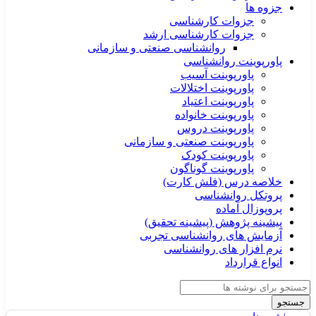
جزوه ها
جزوات کارشناسی
جزوات کارشناسی ارشد
روانشناسی صنعتی و سازمانی
پاورپوینت روانشناسی
پاورپوینت آسیب
پاورپوینت اختلالات
پاورپوینت اعتیاد
پاورپوینت خانواده
پاورپوینت دروس
پاورپوینت صنعتی و سازمانی
پاورپوینت کودک
پاورپوینت گوناگون
خلاصه درس (فلش کارت)
پروتکل روانشناسی
پروپوزال آماده
پیشینه پژوهش (پیشینه تحقیق)
آزمایش های روانشناسی تجربی
نرم افزار های روانشناسی
انواع قرارداد
جستجو