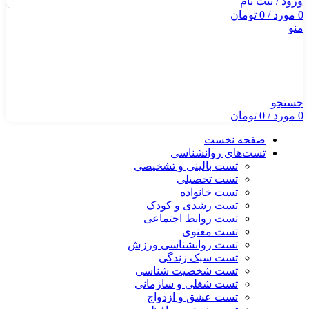
ورود / ثبت نام
0
مورد
/
0
تومان
منو
جستجو
0
مورد
/
0
تومان
صفحه نخست
تست‌های روانشناسی
تست بالینی و تشخیصی
تست تحصیلی
تست خانواده
تست رشدی و کودک
تست روابط اجتماعی
تست معنوی
تست روانشناسی ورزش
تست سبک زندگی
تست شخصیت شناسی
تست شغلی و سازمانی
تست عشق و ازدواج