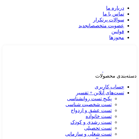
درباره ما
تماس با ما
سوالات پرتکرار
عضویت متخصصان
جدید
قوانین
مجوزها
دسته‌بندی محصولات
حساب کاربری
تست‌های آنلاین + تفسیر
پکیج تست روانشناسی
تست شخصیت شناسی
تست عشق و ازدواج
تست خانواده
تست رشدی و کودک
تست تحصیلی
تست شغلی و سازمانی