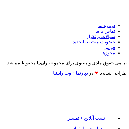
درباره ما
تماس با ما
سوالات پرتکرار
عضویت متخصصان
جدید
قوانین
مجوزها
تمامی حقوق مادی و معنوی برای مجموعه
رابینیا
محفوظ میباشد
طراحی شده با
❤
در
دپارتمان وب رابینیا​​
تست آنلاین + تفسیر
مشاوره روانشناسی