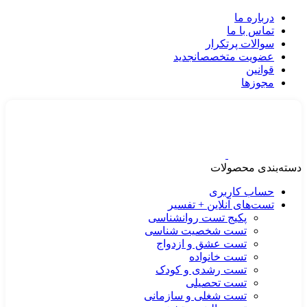
درباره ما
تماس با ما
سوالات پرتکرار
عضویت متخصصان
جدید
قوانین
مجوزها
دسته‌بندی محصولات
حساب کاربری
تست‌های آنلاین + تفسیر
پکیج تست روانشناسی
تست شخصیت شناسی
تست عشق و ازدواج
تست خانواده
تست رشدی و کودک
تست تحصیلی
تست شغلی و سازمانی