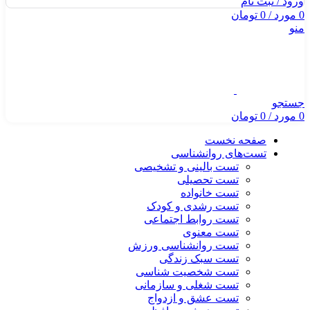
ورود / ثبت نام
0
مورد
/
0
تومان
منو
جستجو
0
مورد
/
0
تومان
صفحه نخست
تست‌های روانشناسی
تست بالینی و تشخیصی
تست تحصیلی
تست خانواده
تست رشدی و کودک
تست روابط اجتماعی
تست معنوی
تست روانشناسی ورزش
تست سبک زندگی
تست شخصیت شناسی
تست شغلی و سازمانی
تست عشق و ازدواج