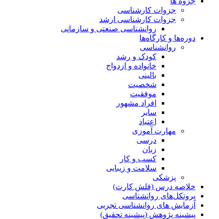
جزوه ها
جزوات کارشناسی
جزوات کارشناسی ارشد
روانشناسی صنعتی و سازمانی
دوره‌ها و کارگاه‌ها
روانشناسی
کودک و رشد
خانواده و ازدواج
بالینی
شخصیت
موفقیت
افراد مشهور
سایر
اعتیاد
مهارت آموزی
درسی
زبان
کسب و کار
سلامت و زیبایی
پزشکی
خلاصه درس (فلش کارت)
پروتکل‌های روانشناسی
آزمایش های روانشناسی تجربی
پیشینه پژوهش (پیشینه تحقیق)