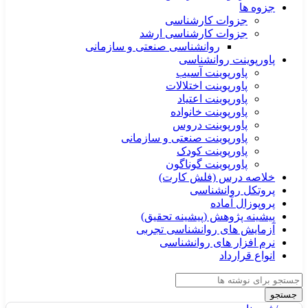
جزوه ها
جزوات کارشناسی
جزوات کارشناسی ارشد
روانشناسی صنعتی و سازمانی
پاورپوینت روانشناسی
پاورپوینت آسیب
پاورپوینت اختلالات
پاورپوینت اعتیاد
پاورپوینت خانواده
پاورپوینت دروس
پاورپوینت صنعتی و سازمانی
پاورپوینت کودک
پاورپوینت گوناگون
خلاصه درس (فلش کارت)
پروتکل روانشناسی
پروپوزال آماده
پیشینه پژوهش (پیشینه تحقیق)
آزمایش های روانشناسی تجربی
نرم افزار های روانشناسی
انواع قرارداد
جستجو