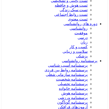
تست بالینی و تشخیصی
تست هوش و حافظه
تست سبک زندگی
تست روابط اجتماعی
تست معنوی
دوره های روانشناسی
روانشناسی
موفقیت
درسی
زبان
کسب و کار
سلامت و زیبایی
پزشکی
پرسشنامه روانشناسی
پرسشنامه آسیب شناسی
پرسشنامه روابط بین فردی
پرسشنامه سازمانی شغلی
پرسشنامه شخصیت
پرسشنامه تحصیلی
پرسشنامه خانواده
پرسشنامه هوش
پرسشنامه ورزشی
پرسشنامه گوناگون
آزمون‌های فرافکن