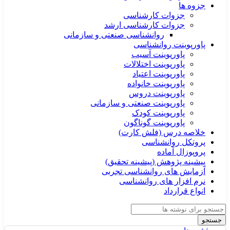
جزوه ها
جزوات کارشناسی
جزوات کارشناسی ارشد
روانشناسی صنعتی و سازمانی
پاورپوینت روانشناسی
پاورپوینت آسیب
پاورپوینت اختلالات
پاورپوینت اعتیاد
پاورپوینت خانواده
پاورپوینت دروس
پاورپوینت صنعتی و سازمانی
پاورپوینت کودک
پاورپوینت گوناگون
خلاصه درس (فلش کارت)
پروتکل روانشناسی
پروپوزال آماده
پیشینه پژوهش (پیشینه تحقیق)
آزمایش های روانشناسی تجربی
نرم افزار های روانشناسی
انواع قرارداد
جستجو