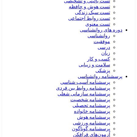
تست بالینی و تشخیصی
تست هوش و حافظه
تست سبک زندگی
تست روابط اجتماعی
تست معنوی
دوره های روانشناسی
روانشناسی
موفقیت
درسی
زبان
کسب و کار
سلامت و زیبایی
پزشکی
پرسشنامه روانشناسی
پرسشنامه آسیب شناسی
پرسشنامه روابط بین فردی
پرسشنامه سازمانی شغلی
پرسشنامه شخصیت
پرسشنامه تحصیلی
پرسشنامه خانواده
پرسشنامه هوش
پرسشنامه ورزشی
پرسشنامه گوناگون
آزمون‌های فرافکن