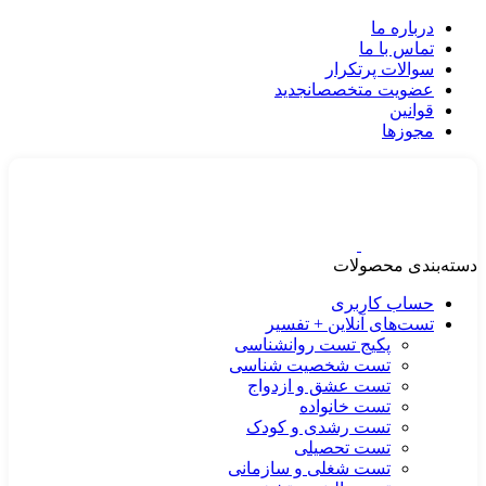
درباره ما
تماس با ما
سوالات پرتکرار
عضویت متخصصان
جدید
قوانین
مجوزها
دسته‌بندی محصولات
حساب کاربری
تست‌های آنلاین + تفسیر
پکیج تست روانشناسی
تست شخصیت شناسی
تست عشق و ازدواج
تست خانواده
تست رشدی و کودک
تست تحصیلی
تست شغلی و سازمانی