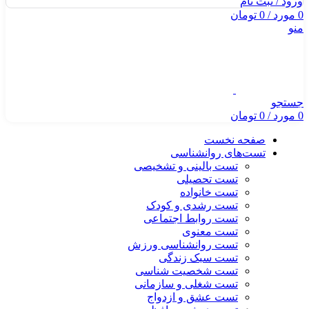
ورود / ثبت نام
0
مورد
/
0
تومان
منو
جستجو
0
مورد
/
0
تومان
صفحه نخست
تست‌های روانشناسی
تست بالینی و تشخیصی
تست تحصیلی
تست خانواده
تست رشدی و کودک
تست روابط اجتماعی
تست معنوی
تست روانشناسی ورزش
تست سبک زندگی
تست شخصیت شناسی
تست شغلی و سازمانی
تست عشق و ازدواج