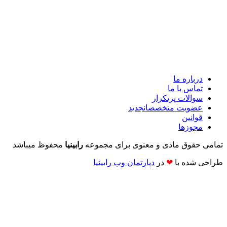
درباره ما
تماس با ما
سوالات پرتکرار
عضویت متخصصان
جدید
قوانین
مجوزها
تمامی حقوق مادی و معنوی برای مجموعه
رابینیا
محفوظ میباشد
طراحی شده با
❤
در
دپارتمان وب رابینیا​​