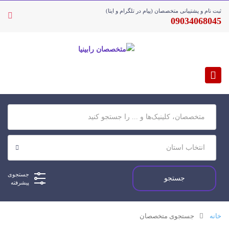
ثبت نام و پشتیبانی متخصصان (پیام در تلگرام و ایتا)
09034068045
جستجوی
پیشرفته
خانه
جستجوی متخصصان