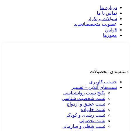
درباره ما
تماس با ما
سوالات پرتکرار
عضویت متخصصان
جدید
قوانین
مجوزها
دسته‌بندی محصولات
حساب کاربری
تست‌های آنلاین + تفسیر
پکیج تست روانشناسی
تست شخصیت شناسی
تست عشق و ازدواج
تست خانواده
تست رشدی و کودک
تست تحصیلی
تست شغلی و سازمانی