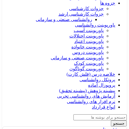
جزوه ها
جزوات کارشناسی
جزوات کارشناسی ارشد
روانشناسی صنعتی و سازمانی
پاورپوینت روانشناسی
پاورپوینت آسیب
پاورپوینت اختلالات
پاورپوینت اعتیاد
پاورپوینت خانواده
پاورپوینت دروس
پاورپوینت صنعتی و سازمانی
پاورپوینت کودک
پاورپوینت گوناگون
خلاصه درس (فلش کارت)
پروتکل روانشناسی
پروپوزال آماده
پیشینه پژوهش (پیشینه تحقیق)
آزمایش های روانشناسی تجربی
نرم افزار های روانشناسی
انواع قرارداد
جستجو