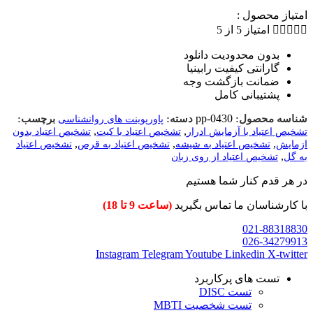
امتیاز محصول :





امتیاز 5 از 5
بدون محدودیت دانلود
گارانتی کیفیت رابینیا
ضمانت بازگشت وجه​
پشتیبانی کامل
pp-0430
شناسه محصول:
دسته:
برچسب:
پاورپوینت های روانشناسی
,
,
تشخیص اعتیاد با آزمایش ادرار
تشخیص اعتیاد با کیت
تشخیص اعتیاد بدون
,
,
,
ازمایش
تشخیص اعتیاد به شیشه
تشخیص اعتیاد به قرص
تشخیص اعتیاد
,
به گل
تشخیص اعتیاد از روی زبان
در هر قدم کنار شما هستیم
با کارشناسان ما تماس بگیرید
(ساعت 9 تا 18)
021-88318830
026-34279913
Instagram
Telegram
Youtube
Linkedin
X-twitter
تست های پرکاربرد
تست DISC
تست شخصیت MBTI