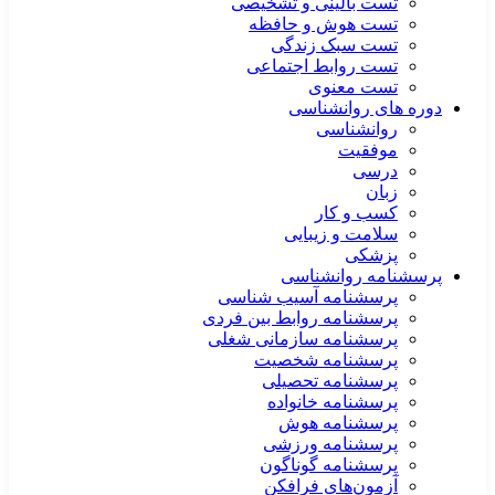
تست بالینی و تشخیصی
تست هوش و حافظه
تست سبک زندگی
تست روابط اجتماعی
تست معنوی
دوره های روانشناسی
روانشناسی
موفقیت
درسی
زبان
کسب و کار
سلامت و زیبایی
پزشکی
پرسشنامه روانشناسی
پرسشنامه آسیب شناسی
پرسشنامه روابط بین فردی
پرسشنامه سازمانی شغلی
پرسشنامه شخصیت
پرسشنامه تحصیلی
پرسشنامه خانواده
پرسشنامه هوش
پرسشنامه ورزشی
پرسشنامه گوناگون
آزمون‌های فرافکن