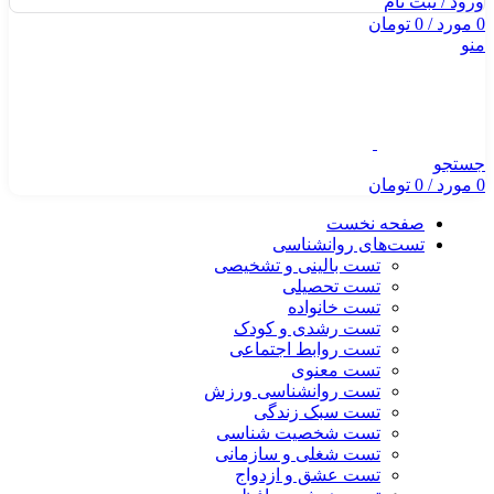
ورود / ثبت نام
0
مورد
/
0
تومان
منو
جستجو
0
مورد
/
0
تومان
صفحه نخست
تست‌های روانشناسی
تست بالینی و تشخیصی
تست تحصیلی
تست خانواده
تست رشدی و کودک
تست روابط اجتماعی
تست معنوی
تست روانشناسی ورزش
تست سبک زندگی
تست شخصیت شناسی
تست شغلی و سازمانی
تست عشق و ازدواج