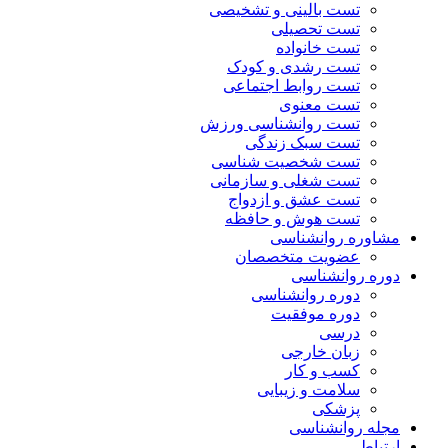
تست بالینی و تشخیصی
تست تحصیلی
تست خانواده
تست رشدی و کودک
تست روابط اجتماعی
تست معنوی
تست روانشناسی ورزش
تست سبک زندگی
تست شخصیت شناسی
تست شغلی و سازمانی
تست عشق و ازدواج
تست هوش و حافظه
مشاوره روانشناسی
عضویت متخصصان
دوره روانشناسی
دوره روانشناسی
دوره موفقیت
درسی
زبان خارجی
کسب و کار
سلامت و زیبایی
پزشکی
مجله روانشناسی
ارتباط