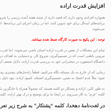
افزایش قدرت اراده
همواره افرادی وجود دارند که قصد دارند از شنبه هفته آینده رژیمی را شروع
برنامه‌های ایده‌آل برای خود تدوین کنند، اما در زمان اجرای این برنامه‌ها، انر
می‌شوند.
توجه : این پکیج به صورت کارگاه ضبط شده میباشد.
تمام این مشکلات از نقص در قدرت اراده انسان ناشی می‌شوند، اما قدرت 
نیرویی باطنی است که در تصمیم‌گیری، شروع کار، و دستیابی به اهداف در مق
دانشگاه استنفورد در سخنرانی خود به بررسی قدرت اراده، دلایل ضعف آن، 
زمانی که از خارج به یک مسئله نگاه می‌کنیم، قطعاً راه‌حل‌های بیشتری پ
شود؛ مثلاً عدم اعتماد به نفس، تصمیم‌گیری اشتباه، کمبود اراده، نبود دلی
به طور کلی، اراده و پشتکار دو کلمه هستند که معمولاً همراه یا جایگزین یک
کلمه “عزم” به کار می‌روند. در اینجا ما برای توضیح و درک بهتر اراده، کل
در لغت‌نامهٔ دهخدا، کلمه “پشتکار” به شرح زیر ت