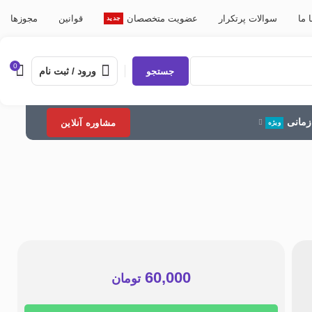
 ما
سوالات پرتکرار
عضویت متخصصان
قوانین
مجوزها
جدید
0
ورود / ثبت نام
جستجو
مانی
مشاوره آنلاین
ویژه
60,000
تومان