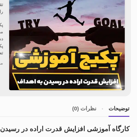
تق
را
پک
مدت
دس
پک
تع
مح
توضیحات
نظرات (0)
کارگاه آموزشی افزایش قدرت اراده در رسیدن 