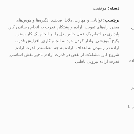
دسته:
موفقیت
برچسب:
توانایی و مهارت
,
دلایل ضعف
,
انگیزه‌ها و هوس‌های
مضر
,
راه‌های تقویت
,
اراده و پشتکار
,
قدرت به انجام رساندن کار
,
ف
پایداری در اتمام یک عمل خاص
,
دل را بر انجام یک کار بستن
,
پکیج آموزشی
,
وادار کردن خود به انجام کاری
,
افزایش قدرت
اراده در رسیدن به اهداف
,
اراده به چه معناست
,
قدرت اراده
,
شروع کار
,
مشکلات از نقص در قدرت اراده
,
تاخیر نقش اساسی
,
ده
قدرت اراده نیرویی باطنی
ر
 با