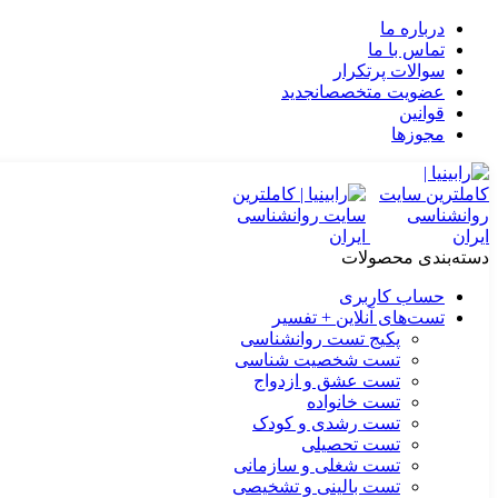
درباره ما
تماس با ما
سوالات پرتکرار
عضویت متخصصان
جدید
قوانین
مجوزها
دسته‌بندی محصولات
حساب کاربری
تست‌های آنلاین + تفسیر
پکیج تست روانشناسی
تست شخصیت شناسی
تست عشق و ازدواج
تست خانواده
تست رشدی و کودک
تست تحصیلی
تست شغلی و سازمانی
تست بالینی و تشخیصی