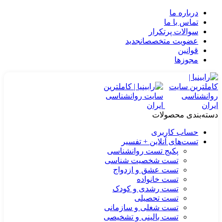
درباره ما
تماس با ما
سوالات پرتکرار
عضویت متخصصان
جدید
قوانین
مجوزها
دسته‌بندی محصولات
حساب کاربری
تست‌های آنلاین + تفسیر
پکیج تست روانشناسی
تست شخصیت شناسی
تست عشق و ازدواج
تست خانواده
تست رشدی و کودک
تست تحصیلی
تست شغلی و سازمانی
تست بالینی و تشخیصی