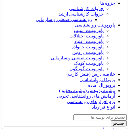
جزوه ها
جزوات کارشناسی
جزوات کارشناسی ارشد
روانشناسی صنعتی و سازمانی
پاورپوینت روانشناسی
پاورپوینت آسیب
پاورپوینت اختلالات
پاورپوینت اعتیاد
پاورپوینت خانواده
پاورپوینت دروس
پاورپوینت صنعتی و سازمانی
پاورپوینت کودک
پاورپوینت گوناگون
خلاصه درس (فلش کارت)
پروتکل روانشناسی
پروپوزال آماده
پیشینه پژوهش (پیشینه تحقیق)
آزمایش های روانشناسی تجربی
نرم افزار های روانشناسی
انواع قرارداد
جستجو