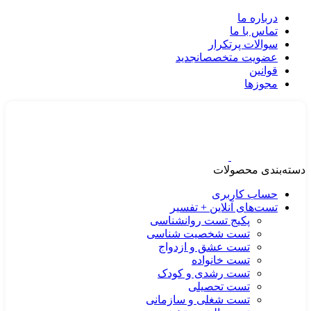
درباره ما
تماس با ما
سوالات پرتکرار
عضویت متخصصان
جدید
قوانین
مجوزها
دسته‌بندی محصولات
حساب کاربری
تست‌های آنلاین + تفسیر
پکیج تست روانشناسی
تست شخصیت شناسی
تست عشق و ازدواج
تست خانواده
تست رشدی و کودک
تست تحصیلی
تست شغلی و سازمانی