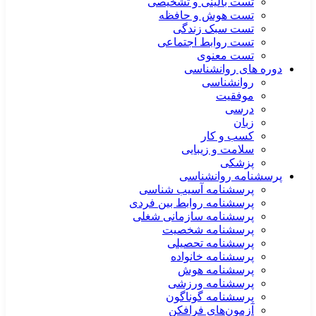
تست بالینی و تشخیصی
تست هوش و حافظه
تست سبک زندگی
تست روابط اجتماعی
تست معنوی
دوره های روانشناسی
روانشناسی
موفقیت
درسی
زبان
کسب و کار
سلامت و زیبایی
پزشکی
پرسشنامه روانشناسی
پرسشنامه آسیب شناسی
پرسشنامه روابط بین فردی
پرسشنامه سازمانی شغلی
پرسشنامه شخصیت
پرسشنامه تحصیلی
پرسشنامه خانواده
پرسشنامه هوش
پرسشنامه ورزشی
پرسشنامه گوناگون
آزمون‌های فرافکن