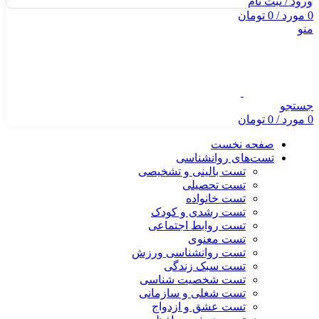
ورود / ثبت نام
0
مورد
/
0
تومان
منو
جستجو
0
مورد
/
0
تومان
صفحه نخست
تست‌های روانشناسی
تست بالینی و تشخیصی
تست تحصیلی
تست خانواده
تست رشدی و کودک
تست روابط اجتماعی
تست معنوی
تست روانشناسی ورزش
تست سبک زندگی
تست شخصیت شناسی
تست شغلی و سازمانی
تست عشق و ازدواج