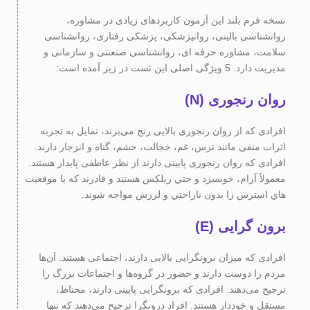
نسخه فرم بلند این آزمون کاربردهای زیادی در مشاوره،
روانشناسی بالینی، روانپزشکی، پزشکی رفتاری، روانشناسی
سلامت، مشاوره حرفه ای، روانشناسی صنعنتی و سازمانی و
مدیریت دارد. 5 ویژگی اصلی این تست در زیر آمده است:
روان رنجوری (N)
افرادی که از روان رنجوری بالایی رنج می‌برند، تمایل به تجربه
اثرات منفی مانند ترس، غم، خجالت، خشم، گناه و انزجار دارند.
افرادی که روان رنجوری پایینی دارند از نظر عاطفی پایدار هستند.
معمولاً آرام، خونسرد و حتي ريلكس هستند و قادرند که با موقعيت
هاي استرس زا بدون ناراحتي و لرزش مواجه شوند.
برون گرایی (E)
افرادی که میزان برونگرایی بالایی دارند، اجتماعی هستند. آن‌ها
مردم را دوست دارند و حضور در گروه‌ها و اجتماعات بزرگ را
ترجیح می‌دهند. افرادی که برونگرایی پایینی دارند، محتاط،
مستقل و خوددار هستند. افراد درونگرا ترجیح می‌دهند که تنها