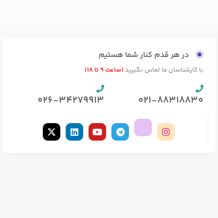
در هر قدم کنار شما هستیم
با کارشناسان ما تماس بگیرید
(ساعت 9 تا 18)
026-34279913
021-88318830