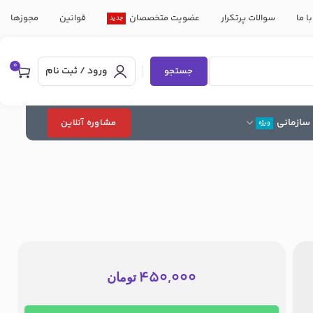
ا ما
سوالات پرتکرار
عضویت متخصصان
قوانین
مجوزها
جدید
0
ورود / ثبت نام
جستجو
سازمانی
مشاوره آنلاین
ویژه
450,000
تومان