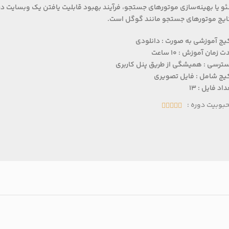
و یا بهینه‌سازی موتورهای جستجو، فرآیند بهبود قابلیت یافتن یک وبسایت در
ایج موتورهای جستجو مانند گوگل است.
یج آموزشی به صورت : دانلودی
 زمان آموزش : 10 ساعت
ترسی : همیشگی از طریق پنل کاربری
یج شامل : فایل تصویری
اد فایل : 13
بوبیت دوره :




