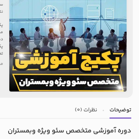
سئ
نت
پک
مدت
دس
پک
تعد
مح
توضیحات
نظرات (0)
دوره آموزشی متخصص سئو ویژه وبمستران