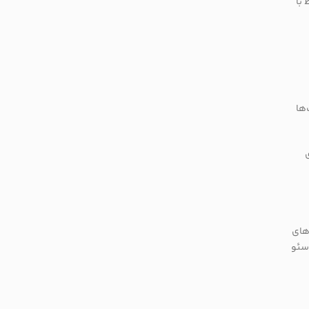
 با
‌ها
وگل روی پیوندهای
ر سئو