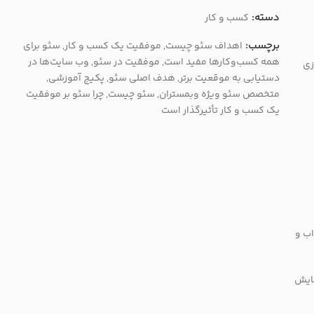
دسته:
کسب و کار
برچسب:
اهداف سئو چیست
,
موفقیت یک کسب و کار
,
سئو برای
همه کسب‌و‌کارها مفید است
,
موفقیت در سئو
,
وب سایت‌ها در
زی
دستیابی به موقعیت برتر
,
هدف اصلی سئو
,
پکیج آموزشی
,
متخصص سئو ویژه وبمستران
,
سئو چیست
,
چرا سئو بر موفقیت
یک کسب و کار تأثیرگذار است
اب و
مایش