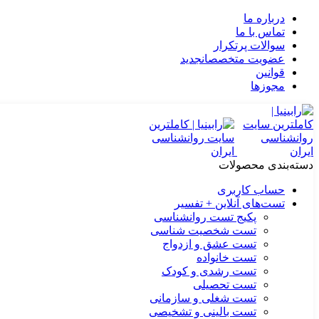
درباره ما
تماس با ما
سوالات پرتکرار
عضویت متخصصان
جدید
قوانین
مجوزها
دسته‌بندی محصولات
حساب کاربری
تست‌های آنلاین + تفسیر
پکیج تست روانشناسی
تست شخصیت شناسی
تست عشق و ازدواج
تست خانواده
تست رشدی و کودک
تست تحصیلی
تست شغلی و سازمانی
تست بالینی و تشخیصی