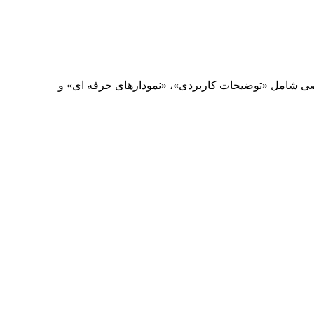
فسیر اختصاصی شامل «توضیحات کاربردی»، «نمودارهای حرفه ای» و