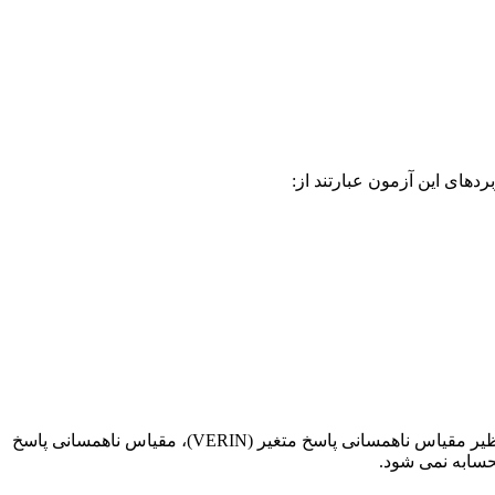
و کوتاه تفسیری نزدیک به هم دارند. با این حال با توجه به کاهش سوالات در نسخه 370 سوالی، شاخص های اعتباری نظیر مقیاس ناهمسانی پاسخ متغیر (VERIN)، مقیاس ناهمسانی پاسخ