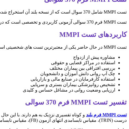
تست MMPI شامل 370 سوال است که از نسخه بلند آن استخراج شده است. مدت زمان انجام این آزمون حدودا 30 تا 40 دقیقه است.
تست MMPI فرم 370 سوالی آزمونی کاربردی و تخصصی است که در دانشگاه مینه سوتا برای تشخیص اختلالات روانی ساخته شده است.
کاربردهای تست MMPI
تست MMPI در حال حاضر یکی از معتبرترین تست های شخصیتی است که توسط روانشناسان و متخصصان استفاده می شود. مهمترین کاربردهای این آزمون عبارتند از:
مشاوره پیش از ازدواج
استفاده در مراکز قضایی و حقوقی
بررسی افتراقی بین بیماران مختلف
چک آپ روانی دانش آموزان و دانشجویان
استفاده کارفرمایان در صنایع مالی و بازاریابی
تشخیص روانپزشکی بیماران بستری و سرپایی
ارزیابی وضعیت روانی در مشاغل حساس و کلیدی
تفسیر تست MMPI فرم 370 سوالی
تست MMPI فرم بلند
درست (TRIN)، مقیاس نابسامدی انتهای آزمون (FB)، مقیاس نابسامدی آسیب شناسی روانی (FP) و مقیاس خودتوصیفی عالی (S) در آن محسابه نمی شود.