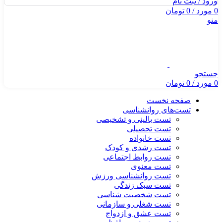
ورود / ثبت نام
0
مورد
/
0
تومان
منو
جستجو
0
مورد
/
0
تومان
صفحه نخست
تست‌های روانشناسی
تست بالینی و تشخیصی
تست تحصیلی
تست خانواده
تست رشدی و کودک
تست روابط اجتماعی
تست معنوی
تست روانشناسی ورزش
تست سبک زندگی
تست شخصیت شناسی
تست شغلی و سازمانی
تست عشق و ازدواج