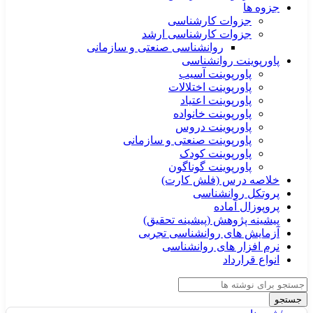
جزوه ها
جزوات کارشناسی
جزوات کارشناسی ارشد
روانشناسی صنعتی و سازمانی
پاورپوینت روانشناسی
پاورپوینت آسیب
پاورپوینت اختلالات
پاورپوینت اعتیاد
پاورپوینت خانواده
پاورپوینت دروس
پاورپوینت صنعتی و سازمانی
پاورپوینت کودک
پاورپوینت گوناگون
خلاصه درس (فلش کارت)
پروتکل روانشناسی
پروپوزال آماده
پیشینه پژوهش (پیشینه تحقیق)
آزمایش های روانشناسی تجربی
نرم افزار های روانشناسی
انواع قرارداد
جستجو