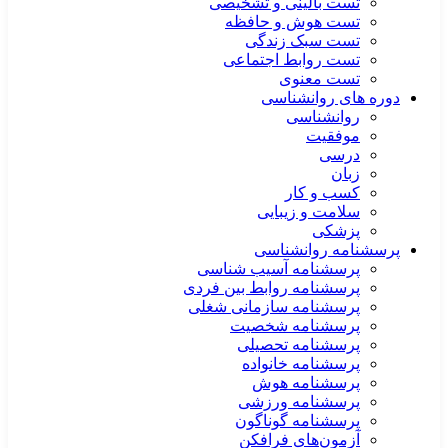
تست بالینی و تشخیصی
تست هوش و حافظه
تست سبک زندگی
تست روابط اجتماعی
تست معنوی
دوره های روانشناسی
روانشناسی
موفقیت
درسی
زبان
کسب و کار
سلامت و زیبایی
پزشکی
پرسشنامه روانشناسی
پرسشنامه آسیب شناسی
پرسشنامه روابط بین فردی
پرسشنامه سازمانی شغلی
پرسشنامه شخصیت
پرسشنامه تحصیلی
پرسشنامه خانواده
پرسشنامه هوش
پرسشنامه ورزشی
پرسشنامه گوناگون
آزمون‌های فرافکن