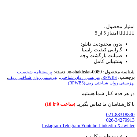
امتیاز محصول :





امتیاز 5 از 5
بدون محدودیت دانلود
گارانتی کیفیت رابینیا
ضمانت بازگشت وجه​
پشتیبانی کامل
pn-shakhsiat-0089
شناسه محصول:
دسته:
پرسشنامه شخصیت
,
,
,
برچسب:
RPWBS
بهزیستی روان شناختی
بهزیستی روان شناختی ریف
بهزیستی روان شناختی ریف(RPWBS)
در هر قدم کنار شما هستیم
با کارشناسان ما تماس بگیرید
(ساعت 9 تا 18)
021-88318830
026-34279913
Instagram
Telegram
Youtube
Linkedin
X-twitter
تست های پرکاربرد