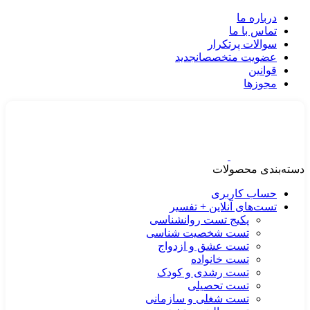
درباره ما
تماس با ما
سوالات پرتکرار
عضویت متخصصان
جدید
قوانین
مجوزها
دسته‌بندی محصولات
حساب کاربری
تست‌های آنلاین + تفسیر
پکیج تست روانشناسی
تست شخصیت شناسی
تست عشق و ازدواج
تست خانواده
تست رشدی و کودک
تست تحصیلی
تست شغلی و سازمانی