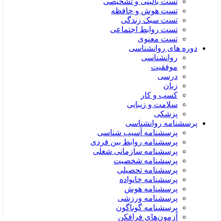
تست بالینی و تشخیصی
تست هوش و حافظه
تست سبک زندگی
تست روابط اجتماعی
تست معنوی
دوره های روانشناسی
روانشناسی
موفقیت
درسی
زبان
کسب و کار
سلامت و زیبایی
پزشکی
پرسشنامه روانشناسی
پرسشنامه آسیب شناسی
پرسشنامه روابط بین فردی
پرسشنامه سازمانی شغلی
پرسشنامه شخصیت
پرسشنامه تحصیلی
پرسشنامه خانواده
پرسشنامه هوش
پرسشنامه ورزشی
پرسشنامه گوناگون
آزمون‌های فرافکن