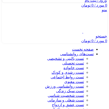
ورود / ثبت نام
0
مورد
/
0
تومان
منو
جستجو
0
مورد
/
0
تومان
صفحه نخست
تست‌های روانشناسی
تست بالینی و تشخیصی
تست تحصیلی
تست خانواده
تست رشدی و کودک
تست روابط اجتماعی
تست معنوی
تست روانشناسی ورزش
تست سبک زندگی
تست شخصیت شناسی
تست شغلی و سازمانی
تست عشق و ازدواج