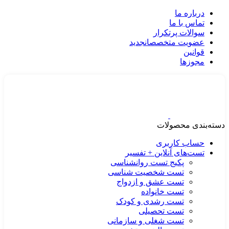
درباره ما
تماس با ما
سوالات پرتکرار
عضویت متخصصان
جدید
قوانین
مجوزها
دسته‌بندی محصولات
حساب کاربری
تست‌های آنلاین + تفسیر
پکیج تست روانشناسی
تست شخصیت شناسی
تست عشق و ازدواج
تست خانواده
تست رشدی و کودک
تست تحصیلی
تست شغلی و سازمانی