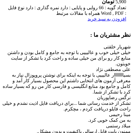
تومان
5,900
تعداد گویه : 66 روایی و پایایی : دارد نمره گذاری : دارد نوع فایل
: Word , PDF همراه با مقالات مرتبط
افزودن به سبد خرید
نظر مشتریان ما :
شهریار خلقتی
خیلی خیلی خوب و عالیییی با توجه به جامع و کامل بودن و داشتن
منابع کار رو برای من خیلی ساده و راحت کرد با تشکر از سایت
خوبتون.
علی مصطفی نژاد
بسیاااااااار عالیییی با توجه به اینکه برای نوشتن پروپوزال نیاز به
معرفی آزمون های انتخابی داشتم این محصول بسیار کار آمد و
کامل و جامع بود منابع انگلیسی و فارسی کار من رو که بسیار ساده
کرد با تشکر از شما.
نرگس رضاپوریان
تشکر از خدمت رسانی شما ...برای دریافت فایل اذیت نشدم و خیلی
راحت فایلو دریافت کردم ، مچکرم.
مینا رحیمی
به من کمک خوبی کرد.
میلاد رستمی
ممنون بابت فایل ارسالی باکیفیت و بدون مشکل.