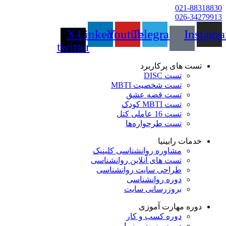
021-88318830
026-34279913
X-
Linkedin
Youtube
Telegram
Instagr
twitter
تست های پرکاربرد
تست DISC
تست شخصیت MBTI
تست قصه عشق
تست MBTI کودک
تست 16 عاملی کتل
تست طرحواره‌ها
خدمات رابینیا
مشاوره روانشناسی
کلینیک
تست های آنلاین روانشناسی
طراحی سایت روانشناسی
دوره روانشناسی
بروزرسانی سایت
دوره مهارت آموزی
دوره کسب و کار
دوره پوست و زیبایی