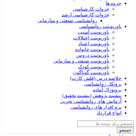
جزوه ها
جزوات کارشناسی
جزوات کارشناسی ارشد
روانشناسی صنعتی و سازمانی
پاورپوینت روانشناسی
پاورپوینت آسیب
پاورپوینت اختلالات
پاورپوینت اعتیاد
پاورپوینت خانواده
پاورپوینت دروس
پاورپوینت صنعتی و سازمانی
پاورپوینت کودک
پاورپوینت گوناگون
خلاصه درس (فلش کارت)
پروتکل روانشناسی
پروپوزال آماده
پیشینه پژوهش (پیشینه تحقیق)
آزمایش های روانشناسی تجربی
نرم افزار های روانشناسی
انواع قرارداد
جستجو