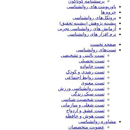
پرسشنامه گوناگون
پاورپوینت های روانشناسی
جزوه ها
پروتکل‌های روانشناسی
پیشینه پژوهش (پیشینه تحقیق)
آزمایش های روانشناسی تجربی
نرم افزار های روانشناسی
صفحه نخست
تست‌های روانشناسی
تست بالینی و تشخیصی
تست تحصیلی
تست خانواده
تست رشدی و کودک
تست روابط اجتماعی
تست معنوی
تست روانشناسی ورزش
تست سبک زندگی
تست شخصیت شناسی
تست شغلی و سازمانی
تست عشق و ازدواج
تست هوش و حافظه
مشاوره روانشناسی
عضویت متخصصان