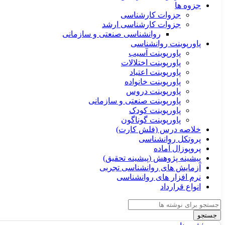
جزوه ها
جزوات کارشناسی
جزوات کارشناسی ارشد
روانشناسی صنعتی و سازمانی
پاورپوینت روانشناسی
پاورپوینت آسیب
پاورپوینت اختلالات
پاورپوینت اعتیاد
پاورپوینت خانواده
پاورپوینت دروس
پاورپوینت صنعتی و سازمانی
پاورپوینت کودک
پاورپوینت گوناگون
خلاصه درس (فلش کارت)
پروتکل روانشناسی
پروپوزال آماده
پیشینه پژوهش (پیشینه تحقیق)
آزمایش های روانشناسی تجربی
نرم افزار های روانشناسی
انواع قرارداد
جستجو