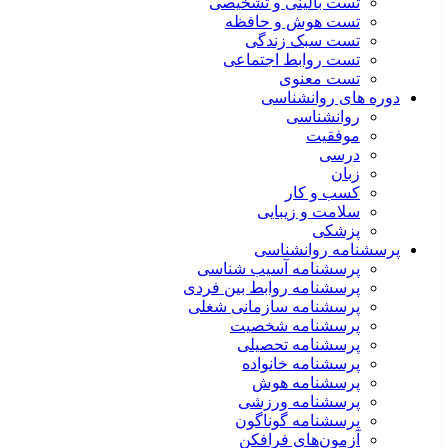
تست بالینی و تشخیصی
تست هوش و حافظه
تست سبک زندگی
تست روابط اجتماعی
تست معنوی
دوره های روانشناسی
روانشناسی
موفقیت
درسی
زبان
کسب و کار
سلامت و زیبایی
پزشکی
پرسشنامه روانشناسی
پرسشنامه آسیب شناسی
پرسشنامه روابط بین فردی
پرسشنامه سازمانی شغلی
پرسشنامه شخصیت
پرسشنامه تحصیلی
پرسشنامه خانواده
پرسشنامه هوش
پرسشنامه ورزشی
پرسشنامه گوناگون
آزمون‌های فرافکن