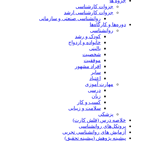
جزوه ها
جزوات کارشناسی
جزوات کارشناسی ارشد
روانشناسی صنعتی و سازمانی
دوره‌ها و کارگاه‌ها
روانشناسی
کودک و رشد
خانواده و ازدواج
بالینی
شخصیت
موفقیت
افراد مشهور
سایر
اعتیاد
مهارت آموزی
درسی
زبان
کسب و کار
سلامت و زیبایی
پزشکی
خلاصه درس (فلش کارت)
پروتکل‌های روانشناسی
آزمایش های روانشناسی تجربی
پیشینه پژوهش (پیشینه تحقیق)