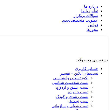
درباره ما
تماس با ما
سوالات پرتکرار
عضویت متخصصان
جدید
قوانین
مجوزها
دسته‌بندی محصولات
حساب کاربری
تست‌های آنلاین + تفسیر
پکیج تست روانشناسی
تست شخصیت شناسی
تست عشق و ازدواج
تست خانواده
تست رشدی و کودک
تست تحصیلی
تست شغلی و سازمانی