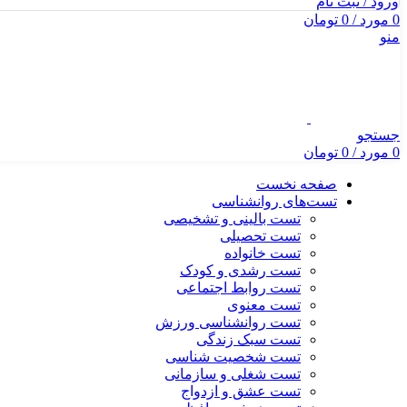
ورود / ثبت نام
0
مورد
/
0
تومان
منو
جستجو
0
مورد
/
0
تومان
صفحه نخست
تست‌های روانشناسی
تست بالینی و تشخیصی
تست تحصیلی
تست خانواده
تست رشدی و کودک
تست روابط اجتماعی
تست معنوی
تست روانشناسی ورزش
تست سبک زندگی
تست شخصیت شناسی
تست شغلی و سازمانی
تست عشق و ازدواج