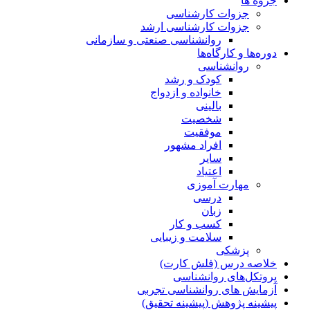
جزوه ها
جزوات کارشناسی
جزوات کارشناسی ارشد
روانشناسی صنعتی و سازمانی
دوره‌ها و کارگاه‌ها
روانشناسی
کودک و رشد
خانواده و ازدواج
بالینی
شخصیت
موفقیت
افراد مشهور
سایر
اعتیاد
مهارت آموزی
درسی
زبان
کسب و کار
سلامت و زیبایی
پزشکی
خلاصه درس (فلش کارت)
پروتکل‌های روانشناسی
آزمایش های روانشناسی تجربی
پیشینه پژوهش (پیشینه تحقیق)