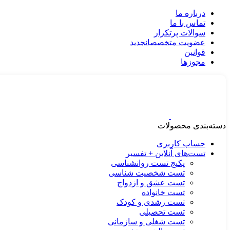
درباره ما
تماس با ما
سوالات پرتکرار
عضویت متخصصان
جدید
قوانین
مجوزها
دسته‌بندی محصولات
حساب کاربری
تست‌های آنلاین + تفسیر
پکیج تست روانشناسی
تست شخصیت شناسی
تست عشق و ازدواج
تست خانواده
تست رشدی و کودک
تست تحصیلی
تست شغلی و سازمانی