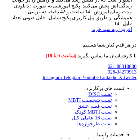
زندگی اش پخش می‌کنند. پکیج آموزشی به صورت : دانلودی
مدت زمان آموزش : 14 ساعت و 42 دقیقه دسترسی :
همیشگی از طریق پنل کاربری پکیج شامل : فایل صوتی تعداد
فایل : 14
افزودن به سبد خرید
در هر قدم کنار شما هستیم
با کارشناسان ما تماس بگیرید
(ساعت 9 تا 18)
021-88318830
026-34279913
Instagram
Telegram
Youtube
Linkedin
X-twitter
تست های پرکاربرد
تست DISC
تست شخصیت MBTI
تست قصه عشق
تست MBTI کودک
تست 16 عاملی کتل
تست طرحواره‌ها
خدمات رابینیا