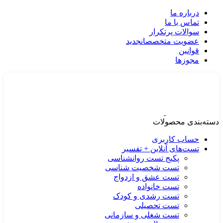
درباره ما
تماس با ما
سوالات پرتکرار
عضویت متخصصان
جدید
قوانین
مجوزها
دسته‌بندی محصولات
حساب کاربری
تست‌های آنلاین + تفسیر
پکیج تست روانشناسی
تست شخصیت شناسی
تست عشق و ازدواج
تست خانواده
تست رشدی و کودک
تست تحصیلی
تست شغلی و سازمانی