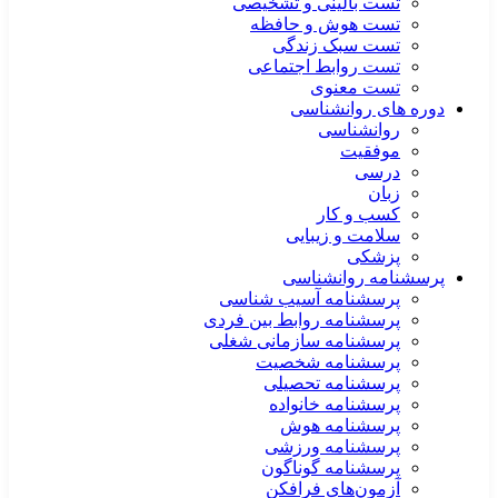
تست بالینی و تشخیصی
تست هوش و حافظه
تست سبک زندگی
تست روابط اجتماعی
تست معنوی
دوره های روانشناسی
روانشناسی
موفقیت
درسی
زبان
کسب و کار
سلامت و زیبایی
پزشکی
پرسشنامه روانشناسی
پرسشنامه آسیب شناسی
پرسشنامه روابط بین فردی
پرسشنامه سازمانی شغلی
پرسشنامه شخصیت
پرسشنامه تحصیلی
پرسشنامه خانواده
پرسشنامه هوش
پرسشنامه ورزشی
پرسشنامه گوناگون
آزمون‌های فرافکن