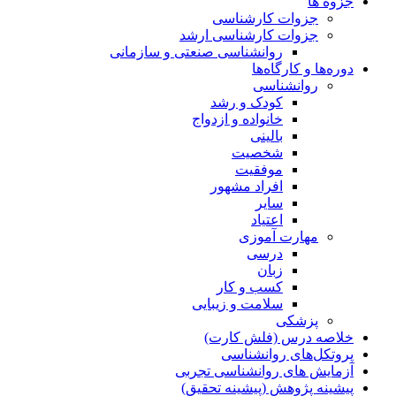
جزوه ها
جزوات کارشناسی
جزوات کارشناسی ارشد
روانشناسی صنعتی و سازمانی
دوره‌ها و کارگاه‌ها
روانشناسی
کودک و رشد
خانواده و ازدواج
بالینی
شخصیت
موفقیت
افراد مشهور
سایر
اعتیاد
مهارت آموزی
درسی
زبان
کسب و کار
سلامت و زیبایی
پزشکی
خلاصه درس (فلش کارت)
پروتکل‌های روانشناسی
آزمایش های روانشناسی تجربی
پیشینه پژوهش (پیشینه تحقیق)