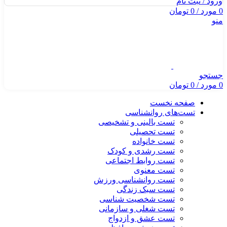
ورود / ثبت نام
0
مورد
/
0
تومان
منو
جستجو
0
مورد
/
0
تومان
صفحه نخست
تست‌های روانشناسی
تست بالینی و تشخیصی
تست تحصیلی
تست خانواده
تست رشدی و کودک
تست روابط اجتماعی
تست معنوی
تست روانشناسی ورزش
تست سبک زندگی
تست شخصیت شناسی
تست شغلی و سازمانی
تست عشق و ازدواج