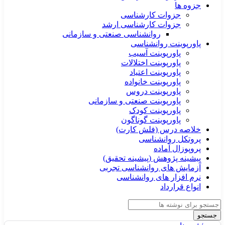
جزوه ها
جزوات کارشناسی
جزوات کارشناسی ارشد
روانشناسی صنعتی و سازمانی
پاورپوینت روانشناسی
پاورپوینت آسیب
پاورپوینت اختلالات
پاورپوینت اعتیاد
پاورپوینت خانواده
پاورپوینت دروس
پاورپوینت صنعتی و سازمانی
پاورپوینت کودک
پاورپوینت گوناگون
خلاصه درس (فلش کارت)
پروتکل روانشناسی
پروپوزال آماده
پیشینه پژوهش (پیشینه تحقیق)
آزمایش های روانشناسی تجربی
نرم افزار های روانشناسی
انواع قرارداد
جستجو