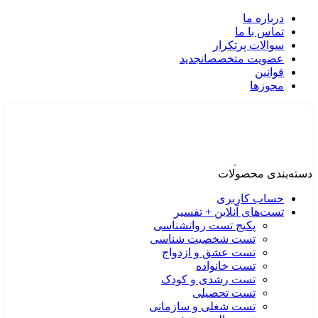
درباره ما
تماس با ما
سوالات پرتکرار
عضویت متخصصان
جدید
قوانین
مجوزها
دسته‌بندی محصولات
حساب کاربری
تست‌های آنلاین + تفسیر
پکیج تست روانشناسی
تست شخصیت شناسی
تست عشق و ازدواج
تست خانواده
تست رشدی و کودک
تست تحصیلی
تست شغلی و سازمانی