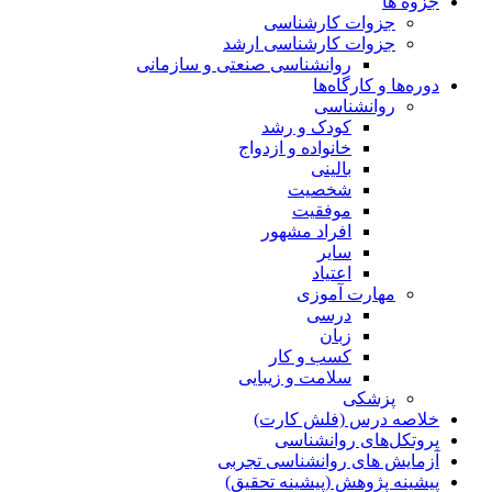
جزوه ها
جزوات کارشناسی
جزوات کارشناسی ارشد
روانشناسی صنعتی و سازمانی
دوره‌ها و کارگاه‌ها
روانشناسی
کودک و رشد
خانواده و ازدواج
بالینی
شخصیت
موفقیت
افراد مشهور
سایر
اعتیاد
مهارت آموزی
درسی
زبان
کسب و کار
سلامت و زیبایی
پزشکی
خلاصه درس (فلش کارت)
پروتکل‌های روانشناسی
آزمایش های روانشناسی تجربی
پیشینه پژوهش (پیشینه تحقیق)