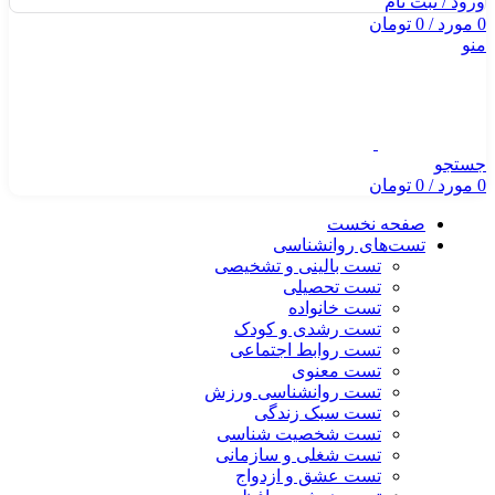
ورود / ثبت نام
0
مورد
/
0
تومان
منو
جستجو
0
مورد
/
0
تومان
صفحه نخست
تست‌های روانشناسی
تست بالینی و تشخیصی
تست تحصیلی
تست خانواده
تست رشدی و کودک
تست روابط اجتماعی
تست معنوی
تست روانشناسی ورزش
تست سبک زندگی
تست شخصیت شناسی
تست شغلی و سازمانی
تست عشق و ازدواج