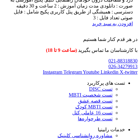
صورت : دانلودی مدت زمان آموزش : 2 ساعت و 30 دقیقه
دسترسی : همیشگی از طریق پنل کاربری پکیج شامل : فایل
صوتی تعداد فایل : 3
افزودن به سبد خرید
در هر قدم کنار شما هستیم
با کارشناسان ما تماس بگیرید
(ساعت 9 تا 18)
021-88318830
026-34279913
Instagram
Telegram
Youtube
Linkedin
X-twitter
تست های پرکاربرد
تست DISC
تست شخصیت MBTI
تست قصه عشق
تست MBTI کودک
تست 16 عاملی کتل
تست طرحواره‌ها
خدمات رابینیا
مشاوره روانشناسی
کلینیک