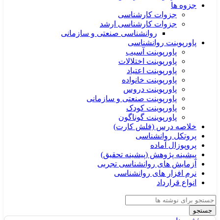
جزوه ها
جزوات کارشناسی
جزوات کارشناسی ارشد
روانشناسی صنعتی و سازمانی
پاورپوینت روانشناسی
پاورپوینت آسیب
پاورپوینت اختلالات
پاورپوینت اعتیاد
پاورپوینت خانواده
پاورپوینت دروس
پاورپوینت صنعتی و سازمانی
پاورپوینت کودک
پاورپوینت گوناگون
خلاصه درس (فلش کارت)
پروتکل روانشناسی
پروپوزال آماده
پیشینه پژوهش (پیشینه تحقیق)
آزمایش های روانشناسی تجربی
نرم افزار های روانشناسی
انواع قرارداد
جستجو