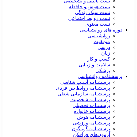
تست بالینی و تشخیصی
تست هوش و حافظه
تست سبک زندگی
تست روابط اجتماعی
تست معنوی
دوره های روانشناسی
روانشناسی
موفقیت
درسی
زبان
کسب و کار
سلامت و زیبایی
پزشکی
پرسشنامه روانشناسی
پرسشنامه آسیب شناسی
پرسشنامه روابط بین فردی
پرسشنامه سازمانی شغلی
پرسشنامه شخصیت
پرسشنامه تحصیلی
پرسشنامه خانواده
پرسشنامه هوش
پرسشنامه ورزشی
پرسشنامه گوناگون
آزمون‌های فرافکن