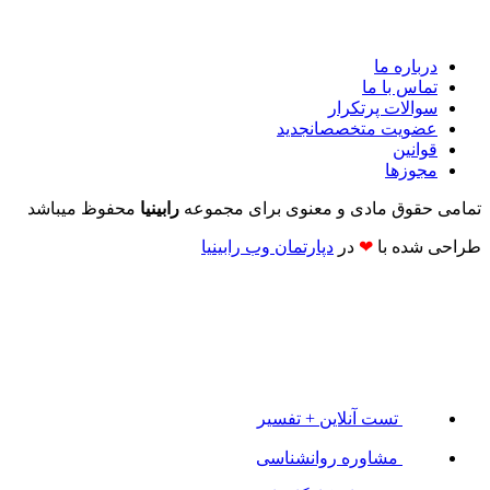
درباره ما
تماس با ما
سوالات پرتکرار
عضویت متخصصان
جدید
قوانین
مجوزها
تمامی حقوق مادی و معنوی برای مجموعه
رابینیا
محفوظ میباشد
طراحی شده با
❤
در
دپارتمان وب رابینیا​​
تست آنلاین + تفسیر
مشاوره روانشناسی