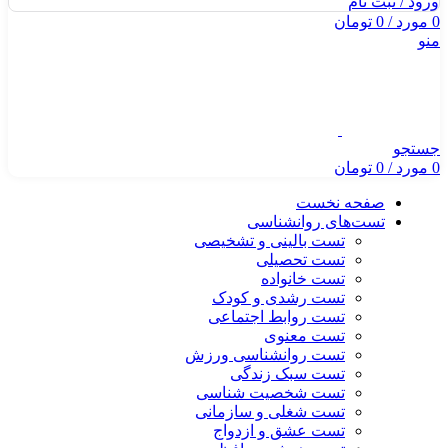
ورود / ثبت نام
0
مورد
/
0
تومان
منو
جستجو
0
مورد
/
0
تومان
صفحه نخست
تست‌های روانشناسی
تست بالینی و تشخیصی
تست تحصیلی
تست خانواده
تست رشدی و کودک
تست روابط اجتماعی
تست معنوی
تست روانشناسی ورزش
تست سبک زندگی
تست شخصیت شناسی
تست شغلی و سازمانی
تست عشق و ازدواج