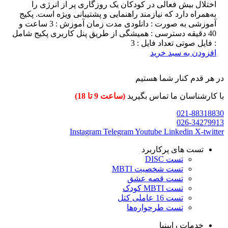
اختلال بیش فعالی در کودکان یک روزگاری پر از انرژی را
به‌همراه دارد که نیازمند راهنمایی و پشتیبانی ویژه است. پکیج
آموزشی به صورت : دانلودی مدت زمان آموزش : 3 ساعت و
40 دقیقه دسترسی : همیشگی از طریق پنل کاربری پکیج شامل
: فایل صوتی تعداد فایل : 3
افزودن به سبد خرید
در هر قدم کنار شما هستیم
با کارشناسان ما تماس بگیرید
(ساعت 9 تا 18)
021-88318830
026-34279913
Instagram
Telegram
Youtube
Linkedin
X-twitter
تست های پرکاربرد
تست DISC
تست شخصیت MBTI
تست قصه عشق
تست MBTI کودک
تست 16 عاملی کتل
تست طرحواره‌ها
خدمات رابینیا