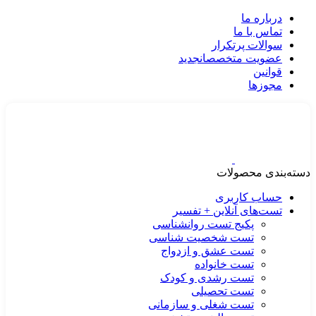
درباره ما
تماس با ما
سوالات پرتکرار
عضویت متخصصان
جدید
قوانین
مجوزها
دسته‌بندی محصولات
حساب کاربری
تست‌های آنلاین + تفسیر
پکیج تست روانشناسی
تست شخصیت شناسی
تست عشق و ازدواج
تست خانواده
تست رشدی و کودک
تست تحصیلی
تست شغلی و سازمانی