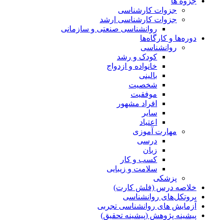
جزوه ها
جزوات کارشناسی
جزوات کارشناسی ارشد
روانشناسی صنعتی و سازمانی
دوره‌ها و کارگاه‌ها
روانشناسی
کودک و رشد
خانواده و ازدواج
بالینی
شخصیت
موفقیت
افراد مشهور
سایر
اعتیاد
مهارت آموزی
درسی
زبان
کسب و کار
سلامت و زیبایی
پزشکی
خلاصه درس (فلش کارت)
پروتکل‌های روانشناسی
آزمایش های روانشناسی تجربی
پیشینه پژوهش (پیشینه تحقیق)