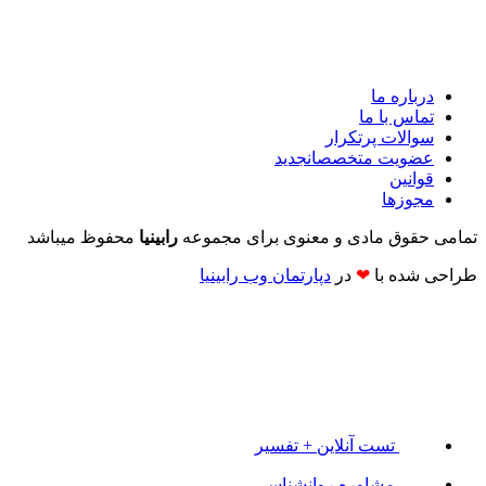
درباره ما
تماس با ما
سوالات پرتکرار
عضویت متخصصان
جدید
قوانین
مجوزها
تمامی حقوق مادی و معنوی برای مجموعه
رابینیا
محفوظ میباشد
طراحی شده با
❤
در
دپارتمان وب رابینیا​​
تست آنلاین + تفسیر
مشاوره روانشناسی