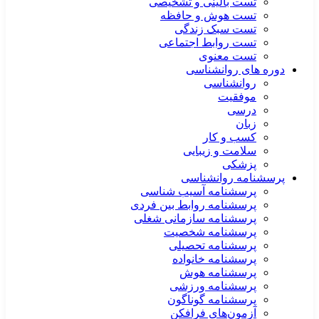
تست بالینی و تشخیصی
تست هوش و حافظه
تست سبک زندگی
تست روابط اجتماعی
تست معنوی
دوره های روانشناسی
روانشناسی
موفقیت
درسی
زبان
کسب و کار
سلامت و زیبایی
پزشکی
پرسشنامه روانشناسی
پرسشنامه آسیب شناسی
پرسشنامه روابط بین فردی
پرسشنامه سازمانی شغلی
پرسشنامه شخصیت
پرسشنامه تحصیلی
پرسشنامه خانواده
پرسشنامه هوش
پرسشنامه ورزشی
پرسشنامه گوناگون
آزمون‌های فرافکن