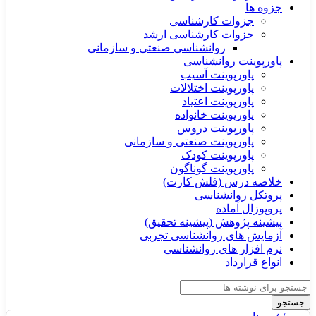
جزوه ها
جزوات کارشناسی
جزوات کارشناسی ارشد
روانشناسی صنعتی و سازمانی
پاورپوینت روانشناسی
پاورپوینت آسیب
پاورپوینت اختلالات
پاورپوینت اعتیاد
پاورپوینت خانواده
پاورپوینت دروس
پاورپوینت صنعتی و سازمانی
پاورپوینت کودک
پاورپوینت گوناگون
خلاصه درس (فلش کارت)
پروتکل روانشناسی
پروپوزال آماده
پیشینه پژوهش (پیشینه تحقیق)
آزمایش های روانشناسی تجربی
نرم افزار های روانشناسی
انواع قرارداد
جستجو