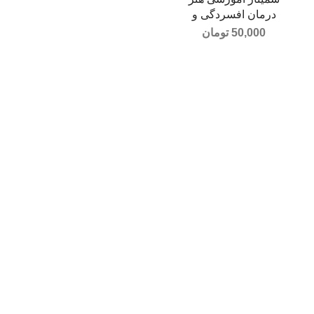
درمان افسردگی و
خشنودی در عصر
50,000
تومان
افسردگی