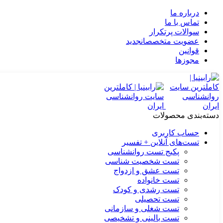
درباره ما
تماس با ما
سوالات پرتکرار
عضویت متخصصان
جدید
قوانین
مجوزها
دسته‌بندی محصولات
حساب کاربری
تست‌های آنلاین + تفسیر
پکیج تست روانشناسی
تست شخصیت شناسی
تست عشق و ازدواج
تست خانواده
تست رشدی و کودک
تست تحصیلی
تست شغلی و سازمانی
تست بالینی و تشخیصی