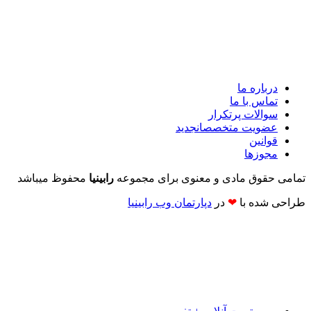
درباره ما
تماس با ما
سوالات پرتکرار
عضویت متخصصان
جدید
قوانین
مجوزها
تمامی حقوق مادی و معنوی برای مجموعه
رابینیا
محفوظ میباشد
طراحی شده با
❤
در
دپارتمان وب رابینیا​​