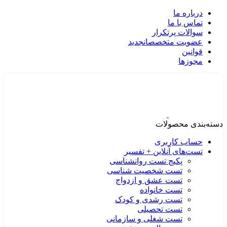
درباره ما
تماس با ما
سوالات پرتکرار
عضویت متخصصان
جدید
قوانین
مجوزها
دسته‌بندی محصولات
حساب کاربری
تست‌های آنلاین + تفسیر
پکیج تست روانشناسی
تست شخصیت شناسی
تست عشق و ازدواج
تست خانواده
تست رشدی و کودک
تست تحصیلی
تست شغلی و سازمانی