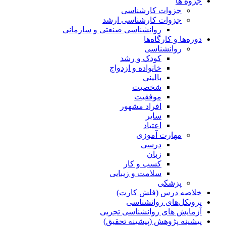
جزوه ها
جزوات کارشناسی
جزوات کارشناسی ارشد
روانشناسی صنعتی و سازمانی
دوره‌ها و کارگاه‌ها
روانشناسی
کودک و رشد
خانواده و ازدواج
بالینی
شخصیت
موفقیت
افراد مشهور
سایر
اعتیاد
مهارت آموزی
درسی
زبان
کسب و کار
سلامت و زیبایی
پزشکی
خلاصه درس (فلش کارت)
پروتکل‌های روانشناسی
آزمایش های روانشناسی تجربی
پیشینه پژوهش (پیشینه تحقیق)