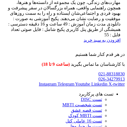
مهارت‌های زندگی، چون یک مجموعه از دانسته‌ها و هنرها،
همچون راهنمایی واقعی، همراه بزرگسالان در سفر پیشرفت و
بهبود فردی و اجتماعی‌شان ایستاده و راه را به سمت روزهای
موفقیت و رضایت نشان می‌دهند. پکیج آموزشی به صورت :
دانلودی مدت زمان آموزش : 49 ساعت و 16 دقیقه دسترسی :
همیشگی از طریق پنل کاربری پکیج شامل : فایل صوتی تعداد
فایل : 55
افزودن به سبد خرید
در هر قدم کنار شما هستیم
با کارشناسان ما تماس بگیرید
(ساعت 9 تا 18)
021-88318830
026-34279913
Instagram
Telegram
Youtube
Linkedin
X-twitter
تست های پرکاربرد
تست DISC
تست شخصیت MBTI
تست قصه عشق
تست MBTI کودک
تست 16 عاملی کتل
تست طرحواره‌ها