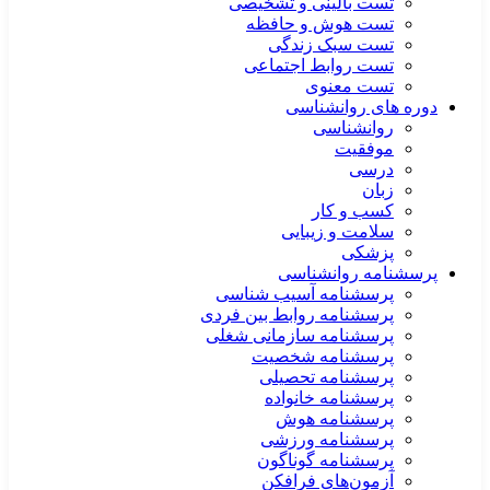
تست بالینی و تشخیصی
تست هوش و حافظه
تست سبک زندگی
تست روابط اجتماعی
تست معنوی
دوره های روانشناسی
روانشناسی
موفقیت
درسی
زبان
کسب و کار
سلامت و زیبایی
پزشکی
پرسشنامه روانشناسی
پرسشنامه آسیب شناسی
پرسشنامه روابط بین فردی
پرسشنامه سازمانی شغلی
پرسشنامه شخصیت
پرسشنامه تحصیلی
پرسشنامه خانواده
پرسشنامه هوش
پرسشنامه ورزشی
پرسشنامه گوناگون
آزمون‌های فرافکن