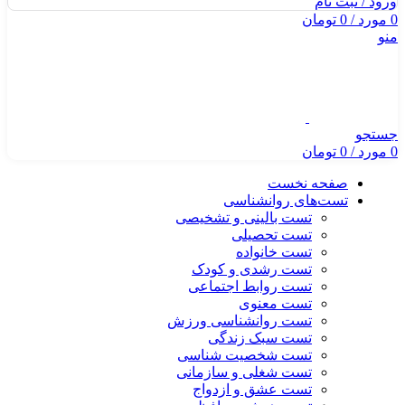
ورود / ثبت نام
0
مورد
/
0
تومان
منو
جستجو
0
مورد
/
0
تومان
صفحه نخست
تست‌های روانشناسی
تست بالینی و تشخیصی
تست تحصیلی
تست خانواده
تست رشدی و کودک
تست روابط اجتماعی
تست معنوی
تست روانشناسی ورزش
تست سبک زندگی
تست شخصیت شناسی
تست شغلی و سازمانی
تست عشق و ازدواج