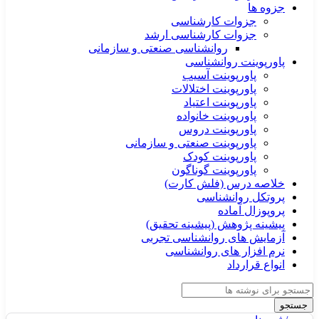
جزوه ها
جزوات کارشناسی
جزوات کارشناسی ارشد
روانشناسی صنعتی و سازمانی
پاورپوینت روانشناسی
پاورپوینت آسیب
پاورپوینت اختلالات
پاورپوینت اعتیاد
پاورپوینت خانواده
پاورپوینت دروس
پاورپوینت صنعتی و سازمانی
پاورپوینت کودک
پاورپوینت گوناگون
خلاصه درس (فلش کارت)
پروتکل روانشناسی
پروپوزال آماده
پیشینه پژوهش (پیشینه تحقیق)
آزمایش های روانشناسی تجربی
نرم افزار های روانشناسی
انواع قرارداد
جستجو